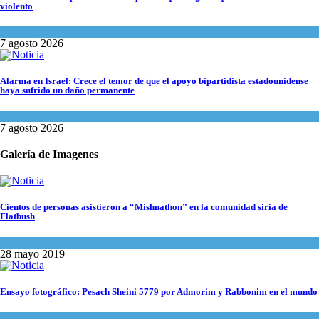
violento
Tema del día
7 agosto 2026
Alarma en Israel: Crece el temor de que el apoyo bipartidista estadounidense
haya sufrido un daño permanente
Israel y Medio Oriente
7 agosto 2026
Galería de Imagenes
Cientos de personas asistieron a “Mishnathon” en la comunidad siria de
Flatbush
Actualidad comunitaria
28 mayo 2019
Ensayo fotográfico: Pesach Sheini 5779 por Admorim y Rabbonim en el mundo
Actualidad comunitaria