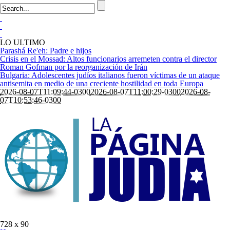
LO ULTIMO
Parashá Re'eh: Padre e hijos
Crisis en el Mossad: Altos funcionarios arremeten contra el director
Roman Gofman por la reorganización de Irán
Bulgaria: Adolescentes judíos italianos fueron víctimas de un ataque
antisemita en medio de una creciente hostilidad en toda Europa
2026-08-07T11:09:44-0300
2026-08-07T11:00:29-0300
2026-08-
07T10:53:46-0300
728 x 90