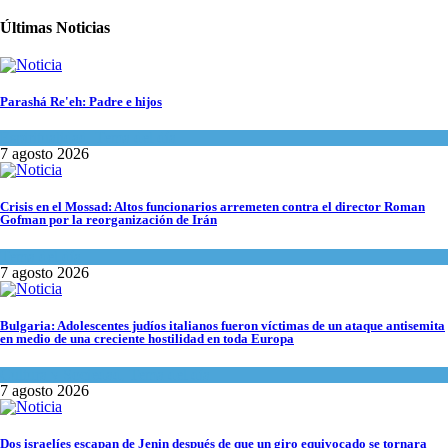
Últimas Noticias
Parashá Re'eh: Padre e hijos
Espiritualidad
,
Tema del día
7 agosto 2026
Crisis en el Mossad: Altos funcionarios arremeten contra el director Roman
Gofman por la reorganización de Irán
Tema del día
7 agosto 2026
Bulgaria: Adolescentes judíos italianos fueron víctimas de un ataque antisemita
en medio de una creciente hostilidad en toda Europa
Cultura y Sociedad
,
Tema del día
7 agosto 2026
Dos israelíes escapan de Jenin después de que un giro equivocado se tornara