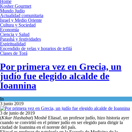
Home
Kosher Gourmet
Mundo Judío
Actualidad comunitaria
Israel y Medio Oriente
Cultura y Sociedad
Economía
Ciencia y Salud
Parashá y festividades
Espiritualidad
Encendido de velas y horarios de tefilá
Clases de Torá
Por primera vez en Grecia, un
judío fue elegido alcalde de
Ioannina
In
Mundo Judío
3 junio 2019
3 de junio de 2019
(
Kikar Hashabat
) Moshé Eliasaf, un profesor judío, hizo historia ayer
cuando se convirtió en el primer judío en ser elegido para dirigir la
ciudad de Ioannina en el noreste del país.
Eliasaf es profesor de patología en la Escuela de Medicina de la