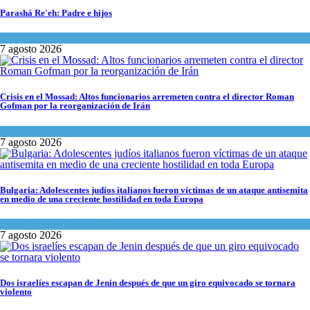
Parashá Re'eh: Padre e hijos
Espiritualidad
,
Tema del día
7 agosto 2026
Crisis en el Mossad: Altos funcionarios arremeten contra el director Roman
Gofman por la reorganización de Irán
Tema del día
7 agosto 2026
Bulgaria: Adolescentes judíos italianos fueron víctimas de un ataque antisemita
en medio de una creciente hostilidad en toda Europa
Cultura y Sociedad
,
Tema del día
7 agosto 2026
Dos israelíes escapan de Jenin después de que un giro equivocado se tornara
violento