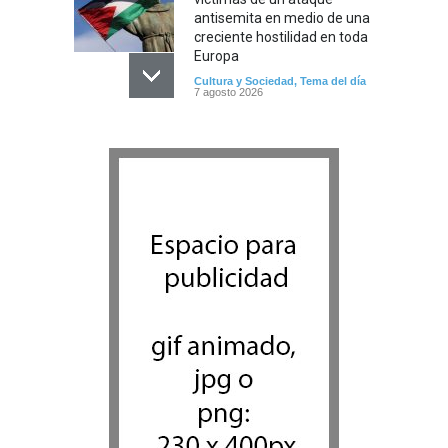
antisemita en medio de una
creciente hostilidad en toda
Europa
Cultura y Sociedad
,
Tema del día
7 agosto 2026
Dos israelíes escapan de
Jenin después de que un
giro equivocado se tornara
violento
Tema del día
7 agosto 2026
Alarma en Israel: Crece el
temor de que el apoyo
bipartidista estadounidense
haya sufrido un daño
permanente
Israel y Medio Oriente
7 agosto 2026