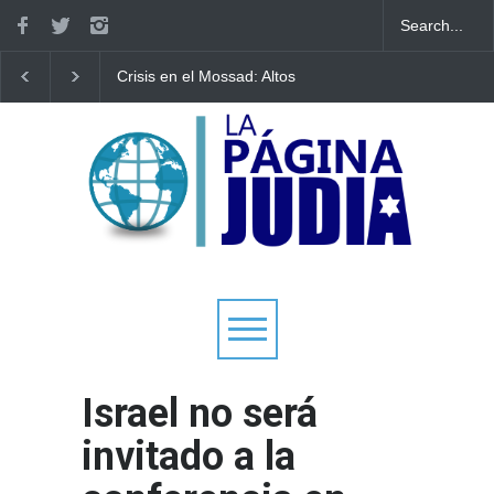
Crisis en el Mossad: Altos
Bulgaria: Adolescente
funcionarios arremeten
judíos italianos fueron
contra el director Roman
víctimas de un ataque
Gofman por la
antisemita en medio 
reorganización de Irán
creciente hostilidad e
Europa
Israel no será
invitado a la