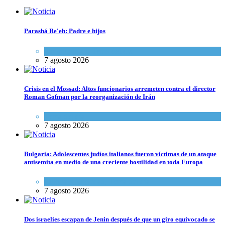
Parashá Re'eh: Padre e hijos
Espiritualidad
,
Tema del día
7 agosto 2026
Crisis en el Mossad: Altos funcionarios arremeten contra el director
Roman Gofman por la reorganización de Irán
Tema del día
7 agosto 2026
Bulgaria: Adolescentes judíos italianos fueron víctimas de un ataque
antisemita en medio de una creciente hostilidad en toda Europa
Cultura y Sociedad
,
Tema del día
7 agosto 2026
Dos israelíes escapan de Jenin después de que un giro equivocado se