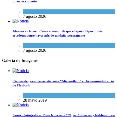
tornara violento
Tema del día
7 agosto 2026
Alarma en Israel: Crece el temor de que el apoyo bipartidista
estadounidense haya sufrido un daño permanente
Israel y Medio Oriente
7 agosto 2026
Galería de Imagenes
Cientos de personas asistieron a “Mishnathon” en la comunidad siria
de Flatbush
Actualidad comunitaria
28 mayo 2019
Ensayo fotográfico: Pesach Sheini 5779 por Admorim y Rabbonim en