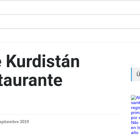
e Kurdistán
staurante
Ú
eptiembre 2019