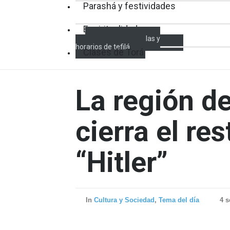
Parashá y festividades
Espiritualidad
Encendido de velas y
horarios de tefilá
Clases de Torá
La región d
cierra el re
“Hitler”
In
Cultura y Sociedad
,
Tema del día
4 s