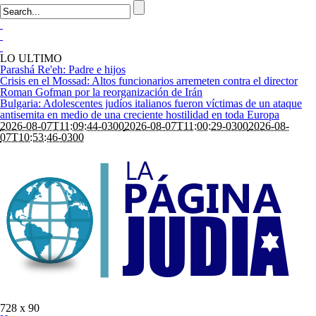
LO ULTIMO
Parashá Re'eh: Padre e hijos
Crisis en el Mossad: Altos funcionarios arremeten contra el director
Roman Gofman por la reorganización de Irán
Bulgaria: Adolescentes judíos italianos fueron víctimas de un ataque
antisemita en medio de una creciente hostilidad en toda Europa
2026-08-07T11:09:44-0300
2026-08-07T11:00:29-0300
2026-08-
07T10:53:46-0300
728 x 90