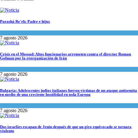
Parashá Re'eh: Padre e hijos
Espiritualidad
,
Tema del día
7 agosto 2026
Crisis en el Mossad: Altos funcionarios arremeten contra el director Roman
Gofman por la reorganización de Irán
Tema del día
7 agosto 2026
Bulgaria: Adolescentes judíos italianos fueron víctimas de un ataque antisemita
en medio de una creciente hostilidad en toda Europa
Cultura y Sociedad
,
Tema del día
7 agosto 2026
Dos israelíes escapan de Jenin después de que un giro equivocado se tornara
violento