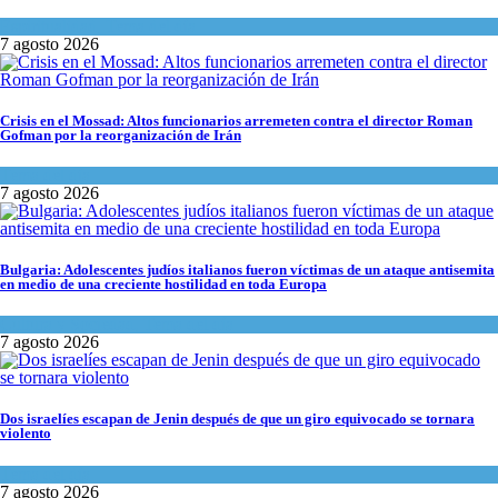
Espiritualidad
,
Tema del día
7 agosto 2026
Crisis en el Mossad: Altos funcionarios arremeten contra el director Roman
Gofman por la reorganización de Irán
Tema del día
7 agosto 2026
Bulgaria: Adolescentes judíos italianos fueron víctimas de un ataque antisemita
en medio de una creciente hostilidad en toda Europa
Cultura y Sociedad
,
Tema del día
7 agosto 2026
Dos israelíes escapan de Jenin después de que un giro equivocado se tornara
violento
Tema del día
7 agosto 2026