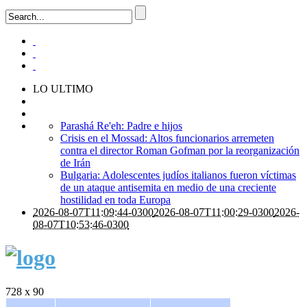
LO ULTIMO
Parashá Re'eh: Padre e hijos
Crisis en el Mossad: Altos funcionarios arremeten
contra el director Roman Gofman por la reorganización
de Irán
Bulgaria: Adolescentes judíos italianos fueron víctimas
de un ataque antisemita en medio de una creciente
hostilidad en toda Europa
2026-08-07T11:09:44-0300
2026-08-07T11:00:29-0300
2026-
08-07T10:53:46-0300
728 x 90