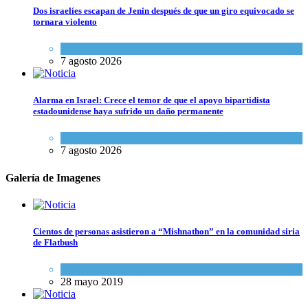
Dos israelíes escapan de Jenin después de que un giro equivocado se
tornara violento
Tema del día
7 agosto 2026
Alarma en Israel: Crece el temor de que el apoyo bipartidista
estadounidense haya sufrido un daño permanente
Israel y Medio Oriente
7 agosto 2026
Galería de Imagenes
Cientos de personas asistieron a “Mishnathon” en la comunidad siria
de Flatbush
Actualidad comunitaria
28 mayo 2019