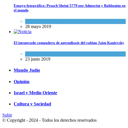
Ensayo fotográfico: Pesach Sheini 5779 por Admorim y Rabbonim en
el mundo
Actualidad comunitaria
28 mayo 2019
El inesperado compañero de aprendizaje del rabino Jaim Kanievsky
Espiritualidad
,
Tema del día
23 junio 2019
Mundo Judío
Opinión
Israel y Medio Oriente
Cultura y Sociedad
Subir
© Copyright - 2024 - Todos los derechos reservados