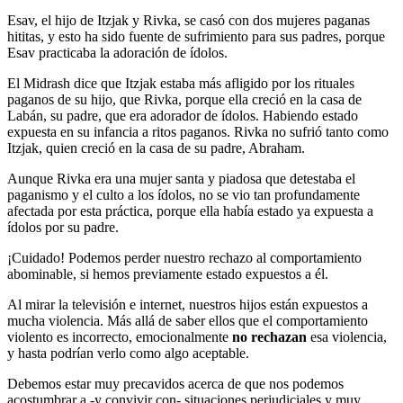
Esav, el hijo de Itzjak y Rivka, se casó con dos mujeres paganas
hititas, y esto ha sido fuente de sufrimiento para sus padres, porque
Esav practicaba la adoración de ídolos.
El Midrash dice que Itzjak estaba más afligido por los rituales
paganos de su hijo, que Rivka, porque ella creció en la casa de
Labán, su padre, que era adorador de ídolos. Habiendo estado
expuesta en su infancia a ritos paganos. Rivka no sufrió tanto como
Itzjak, quien creció en la casa de su padre, Abraham.
Aunque Rivka era una mujer santa y piadosa que detestaba el
paganismo y el culto a los ídolos, no se vio tan profundamente
afectada por esta práctica, porque ella había estado ya expuesta a
ídolos por su padre.
¡Cuidado! Podemos perder nuestro rechazo al comportamiento
abominable, si hemos previamente estado expuestos a él.
Al mirar la televisión e internet, nuestros hijos están expuestos a
mucha violencia. Más allá de saber ellos que el comportamiento
violento es incorrecto, emocionalmente
no rechazan
esa violencia,
y hasta podrían verlo como algo aceptable.
Debemos estar muy precavidos acerca de que nos podemos
acostumbrar a -y convivir con- situaciones perjudiciales y muy