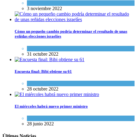
Israel y Medio Oriente
,
Tema del día
3 noviembre 2022
Cómo un pequeño cambio podría determinar el resultado de unas
reñidas elecciones israelíes
Israel y Medio Oriente
,
Tema del día
31 octubre 2022
Encuesta final: Bibi obtiene su 61
Israel y Medio Oriente
,
Tema del día
28 octubre 2022
El miércoles habrá nuevo primer ministro
Israel y Medio Oriente
,
Tema del día
28 junio 2022
Últimas Noticias