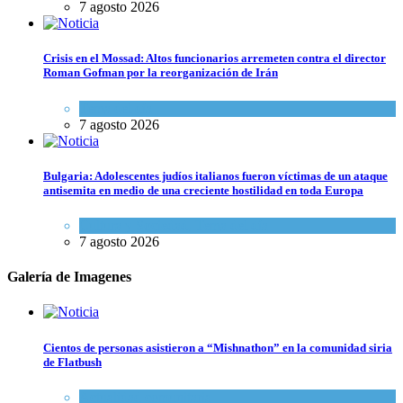
7 agosto 2026
Crisis en el Mossad: Altos funcionarios arremeten contra el director
Roman Gofman por la reorganización de Irán
Tema del día
7 agosto 2026
Bulgaria: Adolescentes judíos italianos fueron víctimas de un ataque
antisemita en medio de una creciente hostilidad en toda Europa
Cultura y Sociedad
,
Tema del día
7 agosto 2026
Galería de Imagenes
Cientos de personas asistieron a “Mishnathon” en la comunidad siria
de Flatbush
Actualidad comunitaria