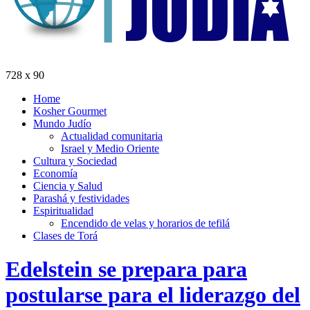
728 x 90
Home
Kosher Gourmet
Mundo Judío
Actualidad comunitaria
Israel y Medio Oriente
Cultura y Sociedad
Economía
Ciencia y Salud
Parashá y festividades
Espiritualidad
Encendido de velas y horarios de tefilá
Clases de Torá
Edelstein se prepara para
postularse para el liderazgo del