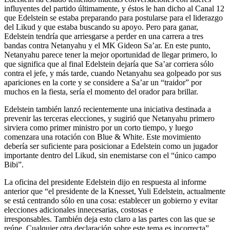
influyentes del partido últimamente, y éstos le han dicho al Canal 12
que Edelstein se estaba preparando para postularse para el liderazgo
del Likud y que estaba buscando su apoyo. Pero para ganar,
Edelstein tendría que arriesgarse a perder en una carrera a tres
bandas contra Netanyahu y el MK Gideon Sa’ar. En este punto,
Netanyahu parece tener la mejor oportunidad de llegar primero, lo
que significa que al final Edelstein dejaría que Sa’ar corriera sólo
contra el jefe, y más tarde, cuando Netanyahu sea golpeado por sus
apariciones en la corte y se considere a Sa’ar un “traidor” por
muchos en la fiesta, sería el momento del orador para brillar.
Edelstein también lanzó recientemente una iniciativa destinada a
prevenir las terceras elecciones, y sugirió que Netanyahu primero
sirviera como primer ministro por un corto tiempo, y luego
comenzara una rotación con Blue & White. Este movimiento
debería ser suficiente para posicionar a Edelstein como un jugador
importante dentro del Likud, sin enemistarse con el “único campo
Bibi”.
La oficina del presidente Edelstein dijo en respuesta al informe
anterior que “el presidente de la Knesset, Yuli Edelstein, actualmente
se está centrando sólo en una cosa: establecer un gobierno y evitar
elecciones adicionales innecesarias, costosas e
irresponsables. También deja esto claro a las partes con las que se
reúne. Cualquier otra declaración sobre este tema es incorrecta”.