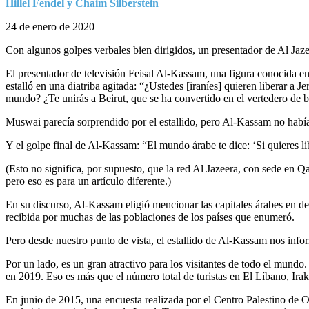
Hillel Fendel y Chaim Silberstein
24 de enero de 2020
Con algunos golpes verbales bien dirigidos, un presentador de Al Jazee
El presentador de televisión Feisal Al-Kassam, una figura conocida e
estalló en una diatriba agitada: “¿Ustedes [iraníes] quieren liberar 
mundo? ¿Te unirás a Beirut, que se ha convertido en el vertedero de
Muswai parecía sorprendido por el estallido, pero Al-Kassam no hab
Y el golpe final de Al-Kassam: “El mundo árabe te dice: ‘Si quieres li
(Esto no significa, por supuesto, que la red Al Jazeera, con sede en Qa
pero eso es para un artículo diferente.)
En su discurso, Al-Kassam eligió mencionar las capitales árabes en dec
recibida por muchas de las poblaciones de los países que enumeró.
Pero desde nuestro punto de vista, el estallido de Al-Kassam nos infor
Por un lado, es un gran atractivo para los visitantes de todo el mundo.
en 2019. Eso es más que el número total de turistas en El Líbano, Ir
En junio de 2015, una encuesta realizada por el Centro Palestino de O