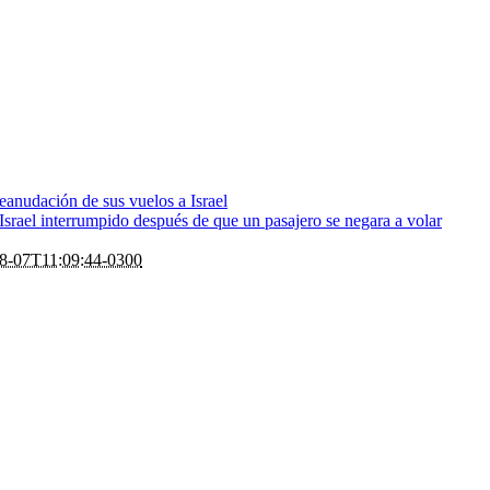
eanudación de sus vuelos a Israel
rael interrumpido después de que un pasajero se negara a volar
8-07T11:09:44-0300