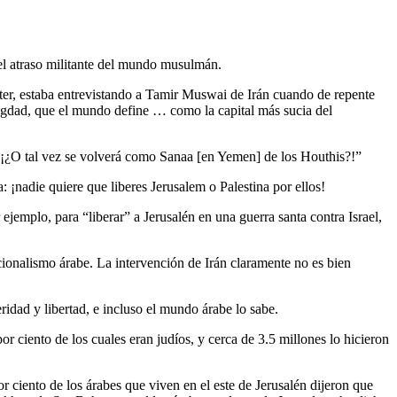
y el atraso militante del mundo musulmán.
tter, estaba entrevistando a Tamir Muswai de Irán cuando de repente
 Bagdad, que el mundo define … como la capital más sucia del
 ¡¿O tal vez se volverá como Sanaa [en Yemen] de los Houthis?!”
: ¡nadie quiere que liberes Jerusalem o Palestina por ellos!
ejemplo, para “liberar” a Jerusalén en una guerra santa contra Israel,
acionalismo árabe. La intervención de Irán claramente no es bien
ridad y libertad, e incluso el mundo árabe lo sabe.
or ciento de los cuales eran judíos, y cerca de 3.5 millones lo hicieron
 ciento de los árabes que viven en el este de Jerusalén dijeron que