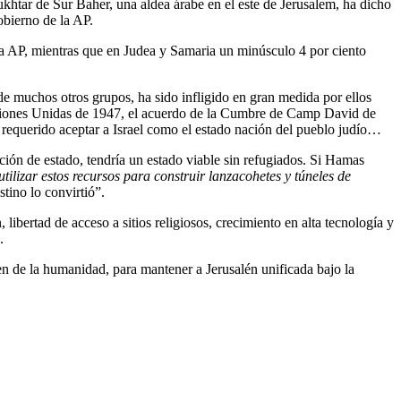
ukhtar de Sur Baher, una aldea árabe en el este de Jerusalem, ha dicho
obierno de la AP.
 la AP, mientras que en Judea y Samaria un minúsculo 4 por ciento
de muchos otros grupos, ha sido infligido en gran medida por ellos
Naciones Unidas de 1947, el acuerdo de la Cumbre de Camp David de
 requerido aceptar a Israel como el estado nación del pueblo judío…
ción de estado, tendría un estado viable sin refugiados. Si Hamas
utilizar estos recursos para construir lanzacohetes y túneles de
tino lo convirtió”.
 libertad de acceso a sitios religiosos, crecimiento en alta tecnología y
.
en de la humanidad, para mantener a Jerusalén unificada bajo la