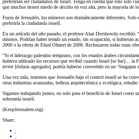
preferirían ser ciudadanos de Israel. Tenga en cuenta que esto solo c
que muchos tienen miedo de decirlo en voz alta, pero la mayoría de los 
Fuera de Jerusalén, los números son dramáticamente diferentes. Solo e
preferiría la ciudadanía israelí.
En un artículo del año pasado, el profesor Alan Dershowitz escribió: 
mismos. Podrían haber tenido un estado, sin ocupación, si hubieran 
2000 o la oferta de Ehud Olmert de 2008. Rechazaron todas estas ofer
“Si el liderazgo palestino temprano, con los estados árabes circundan
hubiera utilizado los recursos que recibió cuando Israel [se fue]… la 
terror
[énfasis agregado], podría haberse convertido en un ‘Singapur en
Una vez más, notemos que Jerusalén bajo el control israelí se ha convert
otras industrias avanzadas, belleza arquitectónica y ecológica, estudio 
Sigamos trabajando juntos, no solo para el beneficio de Israel como u
soberanía israelí.
(KeepJerusalem.org)
Share: