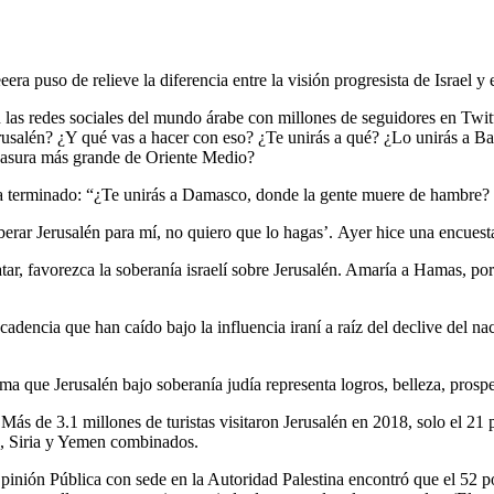
era puso de relieve la diferencia entre la visión progresista de Israel 
n las redes sociales del mundo árabe con millones de seguidores en Twi
a Jerusalén? ¿Y qué vas a hacer con eso? ¿Te unirás a qué? ¿Lo unirás a
 basura más grande de Oriente Medio?
ía terminado: “¿Te unirás a Damasco, donde la gente muere de hambre?
berar Jerusalén para mí, no quiero que lo hagas’. Ayer hice una encuesta
tar, favorezca la soberanía israelí sobre Jerusalén. Amaría a Hamas, por 
adencia que han caído bajo la influencia iraní a raíz del declive del n
ma que Jerusalén bajo soberanía judía representa logros, belleza, prospe
 Más de 3.1 millones de turistas visitaron Jerusalén en 2018, solo el 21 p
ak, Siria y Yemen combinados.
pinión Pública con sede en la Autoridad Palestina encontró que el 52 por