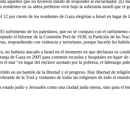
uenta aquellos que no tuvieron miedo de responder al encuestador. (El m
residentes en su aldea prefieren vivir bajo la soberanía israelí que el g
l 12 por ciento de los residentes de Gaza elegirían a Israel en lugar de
“El sufrimiento de los palestinos, que no se compara con el sufrimiento 
aceptado el Informe de la Comisión Peel de 1938, la Partición de las 
tas, respondiendo con violencia y terrorismo, porque hacerlo les habría
tes, no hubiera atacado a Israel en el momento en que declarara su condi
Franja de Gaza en 2005 para construir escuelas y hospitales en
lugar de 
 el mar “en lugar del enclave azotado por la pobreza, el liderazgo pales
ido en un bastión de la libertad y el progreso. Hay libertad de religión,
vibrante de la Torá y visitantes de todas las religiones de todo el mundo
n estado judío y Jerusalén como una ciudad judía eterna, sino para el bi