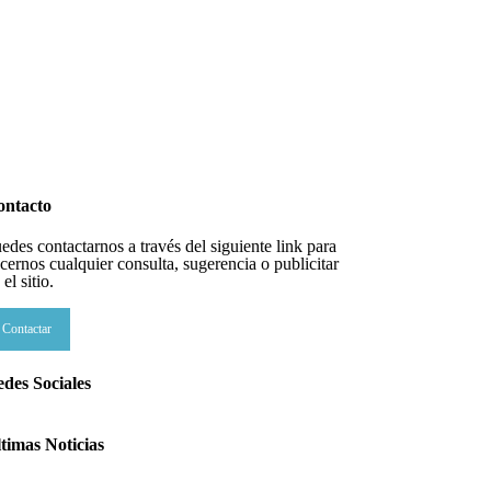
ontacto
edes contactarnos a través del siguiente link para
cernos cualquier consulta, sugerencia o publicitar
 el sitio.
Contactar
des Sociales
timas Noticias