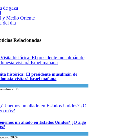
ja de gaza
l
el y Medio Oriente
 del día
ticias Relacionadas
sita histórica: El presidente musulmán de
donesia visitará Israel mañana
ael y Medio Oriente
,
Tema del día
 octubre 2025
enemos un aliado en Estados Unidos? ¿O algo
ás?
inión
,
Tema del día
 agosto 2024