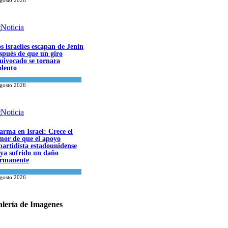
s israelíes escapan de Jenin
spués de que un giro
uivocado se tornara
olento
a del día
agosto 2026
arma en Israel: Crece el
mor de que el apoyo
partidista estadounidense
ya sufrido un daño
rmanente
ael y Medio Oriente
agosto 2026
lería de Imagenes