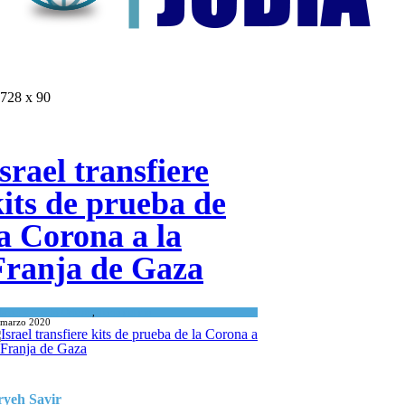
728 x 90
srael transfiere
kits de prueba de
la Corona a la
Franja de Gaza
Israel y Medio Oriente
,
Tema del día
 marzo 2020
ryeh Savir