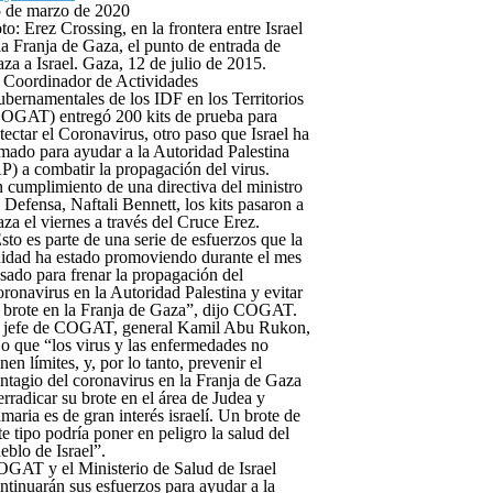
 de marzo de 2020
to: Erez Crossing, en la frontera entre Israel
la Franja de Gaza, el punto de entrada de
za a Israel. Gaza, 12 de julio de 2015.
 Coordinador de Actividades
bernamentales de los IDF en los Territorios
OGAT) entregó 200 kits de prueba para
tectar el Coronavirus, otro paso que Israel ha
mado para ayudar a la Autoridad Palestina
P) a combatir la propagación del virus.
 cumplimiento de una directiva del ministro
 Defensa, Naftali Bennett, los kits pasaron a
za el viernes a través del Cruce Erez.
sto es parte de una serie de esfuerzos que la
idad ha estado promoviendo durante el mes
sado para frenar la propagación del
ronavirus en la Autoridad Palestina y evitar
 brote en la Franja de Gaza”, dijo COGAT.
 jefe de COGAT, general Kamil Abu Rukon,
jo que “los virus y las enfermedades no
enen límites, y, por lo tanto, prevenir el
ntagio del coronavirus en la Franja de Gaza
erradicar su brote en el área de Judea y
maria es de gran interés israelí. Un brote de
te tipo podría poner en peligro la salud del
eblo de Israel”.
GAT y el Ministerio de Salud de Israel
ntinuarán sus esfuerzos para ayudar a la