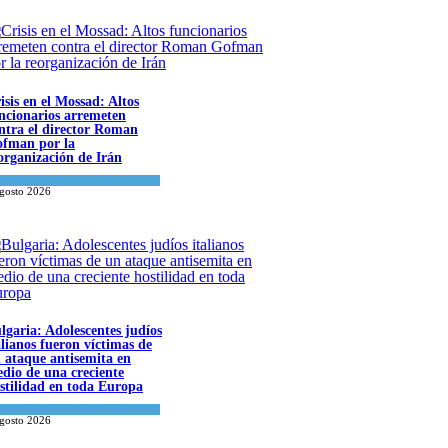
isis en el Mossad: Altos
ncionarios arremeten
ntra el director Roman
fman por la
organización de Irán
a del día
agosto 2026
lgaria: Adolescentes judíos
alianos fueron víctimas de
 ataque antisemita en
dio de una creciente
stilidad en toda Europa
tura y Sociedad
,
Tema del día
agosto 2026