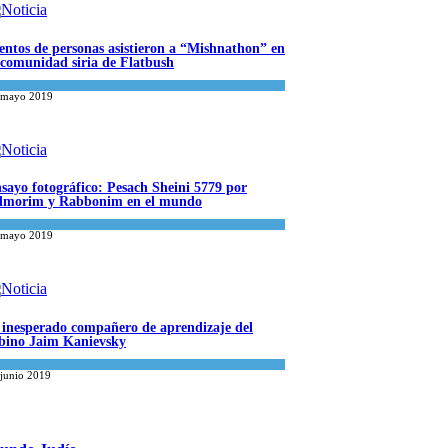
entos de personas asistieron a “Mishnathon” en
 comunidad siria de Flatbush
ualidad comunitaria
 mayo 2019
sayo fotográfico: Pesach Sheini 5779 por
morim y Rabbonim en el mundo
ualidad comunitaria
 mayo 2019
 inesperado compañero de aprendizaje del
bino Jaim Kanievsky
iritualidad
,
Tema del día
 junio 2019