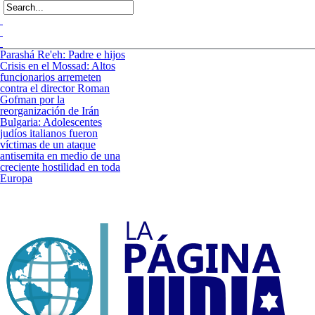
Parashá Re'eh: Padre e hijos
Crisis en el Mossad: Altos
funcionarios arremeten
contra el director Roman
Gofman por la
reorganización de Irán
Bulgaria: Adolescentes
judíos italianos fueron
víctimas de un ataque
antisemita en medio de una
creciente hostilidad en toda
Europa