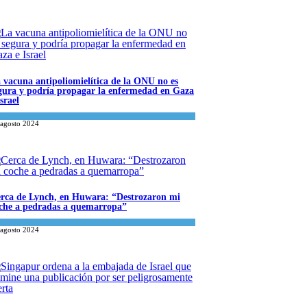
 vacuna antipoliomielítica de la ONU no es
gura y podría propagar la enfermedad en Gaza
Israel
ncia y Salud
,
Tema del día
 agosto 2024
rca de Lynch, en Huwara: “Destrozaron mi
che a pedradas a quemarropa”
ael y Medio Oriente
 agosto 2024