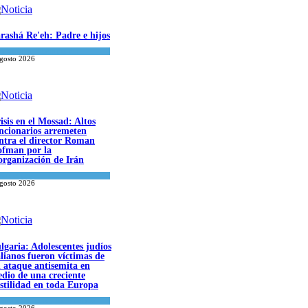
rashá Re'eh: Padre e hijos
iritualidad
,
Tema del día
agosto 2026
isis en el Mossad: Altos
ncionarios arremeten
ntra el director Roman
fman por la
organización de Irán
a del día
agosto 2026
lgaria: Adolescentes judíos
alianos fueron víctimas de
 ataque antisemita en
dio de una creciente
stilidad en toda Europa
tura y Sociedad
,
Tema del día
agosto 2026