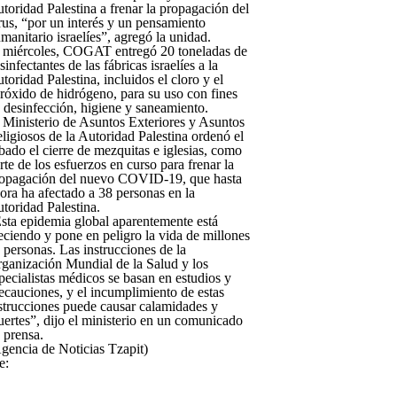
toridad Palestina a frenar la propagación del
rus, “por un interés y un pensamiento
manitario israelíes”, agregó la unidad.
 miércoles, COGAT entregó 20 toneladas de
sinfectantes de las fábricas israelíes a la
toridad Palestina, incluidos el cloro y el
róxido de hidrógeno, para su uso con fines
 desinfección, higiene y saneamiento.
 Ministerio de Asuntos Exteriores y Asuntos
ligiosos de la Autoridad Palestina ordenó el
bado el cierre de mezquitas e iglesias, como
rte de los esfuerzos en curso para frenar la
opagación del nuevo COVID-19, que hasta
ora ha afectado a 38 personas en la
toridad Palestina.
sta epidemia global aparentemente está
eciendo y pone en peligro la vida de millones
 personas. Las instrucciones de la
ganización Mundial de la Salud y los
pecialistas médicos se basan en estudios y
ecauciones, y el incumplimiento de estas
strucciones puede causar calamidades y
ertes”, dijo el ministerio en un comunicado
 prensa.
gencia de Noticias Tzapit)
e: