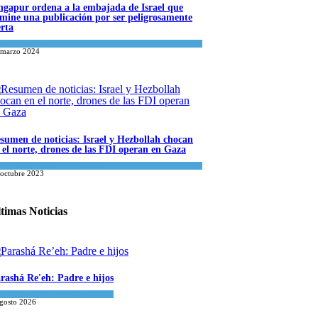
ngapur ordena a la embajada de Israel que
imine una publicación por ser peligrosamente
erta
tura y Sociedad
 marzo 2024
sumen de noticias: Israel y Hezbollah chocan
 el norte, drones de las FDI operan en Gaza
ael y Medio Oriente
,
Tema del día
 octubre 2023
timas Noticias
rashá Re'eh: Padre e hijos
iritualidad
,
Tema del día
agosto 2026