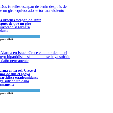
s israelíes escapan de Jenin
spués de que un giro
uivocado se tornara
olento
a del día
agosto 2026
arma en Israel: Crece el
mor de que el apoyo
partidista estadounidense
ya sufrido un daño
rmanente
ael y Medio Oriente
agosto 2026