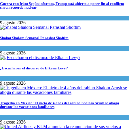
Guerra con Irán: Según informes, Trump está abierto a poner fin al conflicto
sin un acuerdo nuclear
Tema del día
9 agosto 2026
Shabat Shalom Semanal Parashat Shoftim
Espiritualidad
9 agosto 2026
¿Escucharon el discurso de Elkana Levy?
Opinión
,
Tema del día
9 agosto 2026
Tragedia en México: El nieto de 4 años del rabino Shalom Arush se ahoga
durante las vacaciones familiares
Actualidad comunitaria
9 agosto 2026