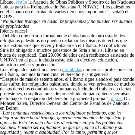
Líbano,
según
la Agencia de Obras Públicas y Socorro de las Naciones
Unidas para los Refugiados de Palestina (UNRWA). “Los palestinos
en el Líbano no disfrutan de varios derechos importantes”, señaló el
OOPS.
“No pueden trabajar en hasta 39 profesiones y no pueden ser dueños
de propiedades
[bienes raíces]
. Debido a que no son formalmente ciudadanos de otro estado, los
refugiados palestinos no pueden reclamar los mismos derechos que
otros extranjeros que viven y trabajan en el Líbano. El conflicto en
Siria ha obligado a muchos palestinos de Siria a huir al Líbano en
busca de seguridad. Casi 29,000 de ellos están recibiendo asistencia de
UNRWA en el país, incluida asistencia en efectivo, educación,
atención médica y protección”.
Los refugiados palestinos tienen
prohibidas
numerosas profesiones en
el Líbano, incluida la medicina, el derecho y la ingeniería.
“Después de más de setenta años, el Líbano sigue siendo el país donde
más sufren los refugiados palestinos, donde se ven privados de muchos
de sus derechos económicos y humanos, incluido el trabajo en ciertas
profesiones, complicaciones de procedimiento para obtener permisos
de trabajo y la negación del derecho a propiedad propia “,
dijo el
Dr.
Mohsen Saleh, Director General del Centro de Estudios de Zaitouna
en Beirut.
“Las continuas restricciones a los refugiados palestinos, que les
niegan su derecho al trabajo, generan sentimientos de injusticia y
opresión. Esto los deja abiertos al extremismo y a los problemas
sociales. Pueden ser explotados, lo que perjudica al Líbano y su
seguridad y relativa estabilidad. Por lo tanto, permitir que los