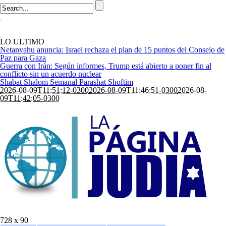
LO ULTIMO
Netanyahu anuncia: Israel rechaza el plan de 15 puntos del Consejo de
Paz para Gaza
Guerra con Irán: Según informes, Trump está abierto a poner fin al
conflicto sin un acuerdo nuclear
Shabat Shalom Semanal Parashat Shoftim
2026-08-09T11:51:12-0300
2026-08-09T11:46:51-0300
2026-08-
09T11:42:05-0300
728 x 90