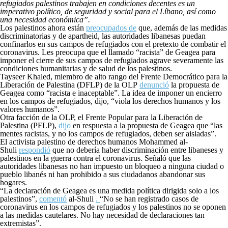
refugiados palestinos trabajen en condiciones decentes es un
imperativo político, de seguridad y social para el Líbano, así como
una necesidad económica”.
Los palestinos ahora están
preocupados de
que, además de las medidas
discriminatorias y de apartheid, las autoridades libanesas puedan
confinarlos en sus campos de refugiados con el pretexto de combatir el
coronavirus. Les preocupa que el llamado “racista” de Geagea para
imponer el cierre de sus campos de refugiados agrave severamente las
condiciones humanitarias y de salud de los palestinos.
Tayseer Khaled, miembro de alto rango del Frente Democrático para la
Liberación de Palestina (DFLP) de la OLP
denunció
la propuesta de
Geagea como “racista e inaceptable”. La idea de imponer un encierro
en los campos de refugiados, dijo, “viola los derechos humanos y los
valores humanos”.
Otra facción de la OLP, el Frente Popular para la Liberación de
Palestina (PFLP),
dijo
en respuesta a la propuesta de Geagea que “las
mentes racistas, y no los campos de refugiados, deben ser aisladas”.
El activista palestino de derechos humanos Mohammed al-
Shuli
respondió
que no debería haber discriminación entre libaneses y
palestinos en la guerra contra el coronavirus. Señaló que las
autoridades libanesas no han impuesto un bloqueo a ninguna ciudad o
pueblo libanés ni han prohibido a sus ciudadanos abandonar sus
hogares.
“La declaración de Geagea es una medida política dirigida solo a los
palestinos”,
comentó
al-Shuli
.
“No se han registrado casos de
coronavirus en los campos de refugiados y los palestinos no se oponen
a las medidas cautelares. No hay necesidad de declaraciones tan
extremistas”.