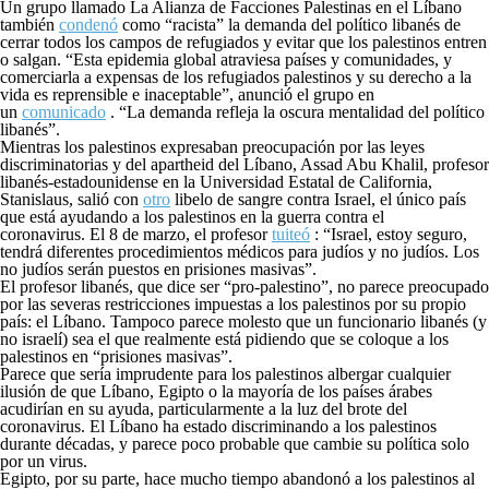
Un grupo llamado La Alianza de Facciones Palestinas en el Líbano
también
condenó
como “racista” la demanda del político libanés de
cerrar todos los campos de refugiados y evitar que los palestinos entren
o salgan. “Esta epidemia global atraviesa países y comunidades, y
comerciarla a expensas de los refugiados palestinos y su derecho a la
vida es reprensible e inaceptable”, anunció el grupo en
un
comunicado
. “La demanda refleja la oscura mentalidad del político
libanés”.
Mientras los palestinos expresaban preocupación por las leyes
discriminatorias y del apartheid del Líbano, Assad Abu Khalil, profesor
libanés-estadounidense en la Universidad Estatal de California,
Stanislaus, salió con
otro
libelo de sangre contra Israel, el único país
que está ayudando a los palestinos en la guerra contra el
coronavirus. El 8 de marzo, el profesor
tuiteó
: “Israel, estoy seguro,
tendrá diferentes procedimientos médicos para judíos y no judíos. Los
no judíos serán puestos en prisiones masivas”.
El profesor libanés, que dice ser “pro-palestino”, no parece preocupado
por las severas restricciones impuestas a los palestinos por su propio
país: el Líbano. Tampoco parece molesto que un funcionario libanés (y
no israelí) sea el que realmente está pidiendo que se coloque a los
palestinos en “prisiones masivas”.
Parece que sería imprudente para los palestinos albergar cualquier
ilusión de que Líbano, Egipto o la mayoría de los países árabes
acudirían en su ayuda, particularmente a la luz del brote del
coronavirus. El Líbano ha estado discriminando a los palestinos
durante décadas, y parece poco probable que cambie su política solo
por un virus.
Egipto, por su parte, hace mucho tiempo abandonó a los palestinos al