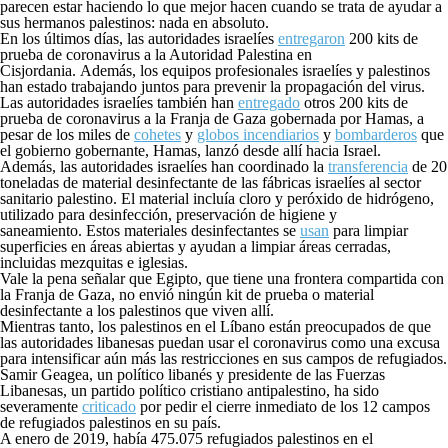
parecen estar haciendo lo que mejor hacen cuando se trata de ayudar a
sus hermanos palestinos: nada en absoluto.
En los últimos días, las autoridades israelíes
entregaron
200 kits de
prueba de coronavirus a la Autoridad Palestina en
Cisjordania. Además, los equipos profesionales israelíes y palestinos
han estado trabajando juntos para prevenir la propagación del virus.
Las autoridades israelíes también han
entregado
otros 200 kits de
prueba de coronavirus a la Franja de Gaza gobernada por Hamas, a
pesar de los miles de
cohetes
y
globos
incendiarios
y
bombarderos
que
el gobierno gobernante, Hamas, lanzó desde allí hacia Israel.
Además, las autoridades israelíes han coordinado la
transferencia
de 20
toneladas de material desinfectante de las fábricas israelíes al sector
sanitario palestino. El material incluía cloro y peróxido de hidrógeno,
utilizado para desinfección, preservación de higiene y
saneamiento. Estos materiales desinfectantes se
usan
para limpiar
superficies en áreas abiertas y ayudan a limpiar áreas cerradas,
incluidas mezquitas e iglesias.
Vale la pena señalar que Egipto, que tiene una frontera compartida con
la Franja de Gaza, no envió ningún kit de prueba o material
desinfectante a los palestinos que viven allí.
Mientras tanto, los palestinos en el Líbano están preocupados de que
las autoridades libanesas puedan usar el coronavirus como una excusa
para intensificar aún más las restricciones en sus campos de refugiados.
Samir Geagea, un político libanés y presidente de las Fuerzas
Libanesas, un partido político cristiano antipalestino, ha sido
severamente
criticado
por pedir el cierre inmediato de los 12 campos
de refugiados palestinos en su país.
A enero de 2019, había 475.075 refugiados palestinos en el