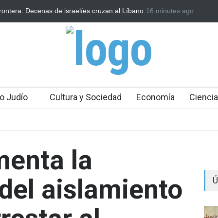
rontera: Decenas de israelíes cruzan al Líbano
16 minutes ago
Arqueólogos descubren
o Judío
Cultura y Sociedad
Economía
Ciencia
menta la
del aislamiento
Ú