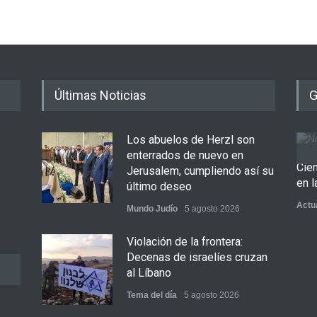
Israe
día
5 ag
Últimas Noticias
G
Los abuelos de Herzl son
enterrados de nuevo en
Cie
Jerusalem, cumpliendo así su
en l
último deseo
Actu
Mundo Judío
5 agosto 2026
Violación de la frontera:
Decenas de israelíes cruzan
al Líbano
Tema del día
5 agosto 2026