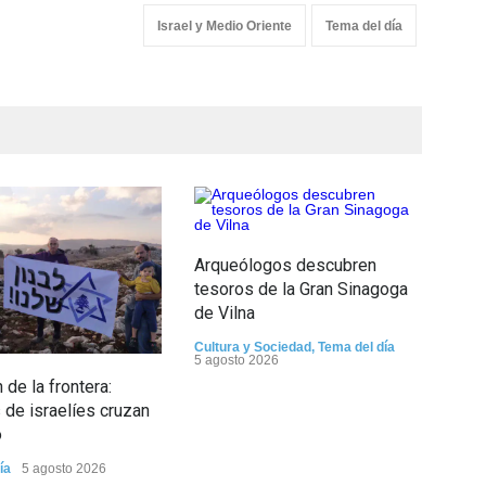
Israel y Medio Oriente
Tema del día
Arqueólogos descubren
tesoros de la Gran Sinagoga
de Vilna
Cultura y Sociedad
,
Tema del día
5 agosto 2026
 de la frontera:
Isra
de israelíes cruzan
más
o
cons
ref
ía
5 agosto 2026
de 