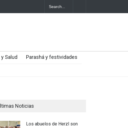
 tesoros de la Gran Sinagoga de Vilna
Los abuelos de Herzl son e
cumpliendo así su último d
 y Salud
Parashá y festividades
ltimas Noticias
Los abuelos de Herzl son