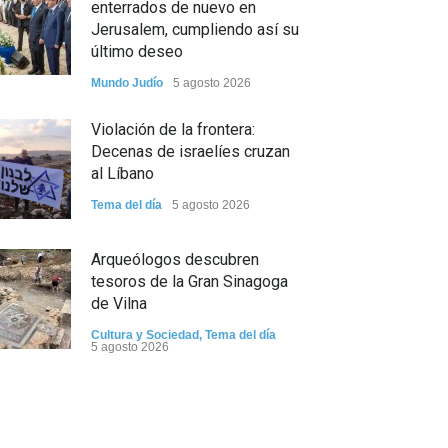
enterrados de nuevo en
Jerusalem, cumpliendo así su
último deseo
Mundo Judío
5 agosto 2026
Violación de la frontera:
Decenas de israelíes cruzan
al Líbano
Tema del día
5 agosto 2026
Arqueólogos descubren
tesoros de la Gran Sinagoga
de Vilna
Cultura y Sociedad
,
Tema del día
5 agosto 2026
Israel recibe el submarino
más avanzado y caro jamás
construido para su armada,