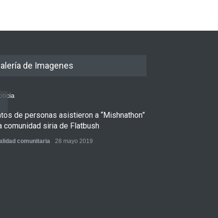
l y Medio Oriente
,
Tema del
osto 2026
alería de Imagenes
ntos de personas asistieron a “Mishnathon”
Ensayo fotográfi
a comunidad siria de Flatbush
Admorim y Rabb
alidad comunitaria
28 mayo 2019
Actualidad comunita