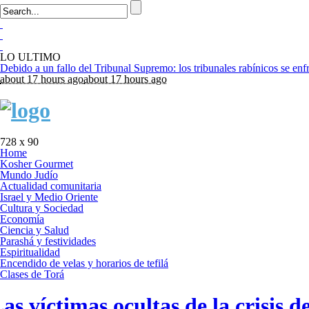
LO ULTIMO
about 17 hours ago
about 17 hours ago
728 x 90
Home
Kosher Gourmet
Mundo Judío
Actualidad comunitaria
Israel y Medio Oriente
Cultura y Sociedad
Economía
Ciencia y Salud
Parashá y festividades
Espiritualidad
Encendido de velas y horarios de tefilá
Clases de Torá
as víctimas ocultas de la crisis de