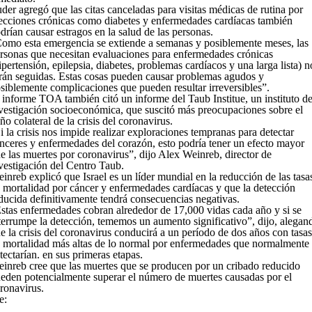
der agregó que las citas canceladas para visitas médicas de rutina por
ecciones crónicas como diabetes y enfermedades cardíacas también
drían causar estragos en la salud de las personas.
omo esta emergencia se extiende a semanas y posiblemente meses, las
rsonas que necesitan evaluaciones para enfermedades crónicas
ipertensión, epilepsia, diabetes, problemas cardíacos y una larga lista) n
rán seguidas. Estas cosas pueden causar problemas agudos y
siblemente complicaciones que pueden resultar irreversibles”.
 informe TOA también citó un informe del Taub Institue, un instituto d
vestigación socioeconómica, que suscitó más preocupaciones sobre el
ño colateral de la crisis del coronavirus.
i la crisis nos impide realizar exploraciones tempranas para detectar
nceres y enfermedades del corazón, esto podría tener un efecto mayor
e las muertes por coronavirus”, dijo Alex Weinreb, director de
vestigación del Centro Taub.
inreb explicó que Israel es un líder mundial en la reducción de las tasa
 mortalidad por cáncer y enfermedades cardíacas y que la detección
ducida definitivamente tendrá consecuencias negativas.
stas enfermedades cobran alrededor de 17,000 vidas cada año y si se
terrumpe la detección, tememos un aumento significativo”, dijo, alegan
e la crisis del coronavirus conducirá a un período de dos años con tasas
 mortalidad más altas de lo normal por enfermedades que normalmente 
tectarían. en sus primeras etapas.
inreb cree que las muertes que se producen por un cribado reducido
eden potencialmente superar el número de muertes causadas por el
ronavirus.
e: