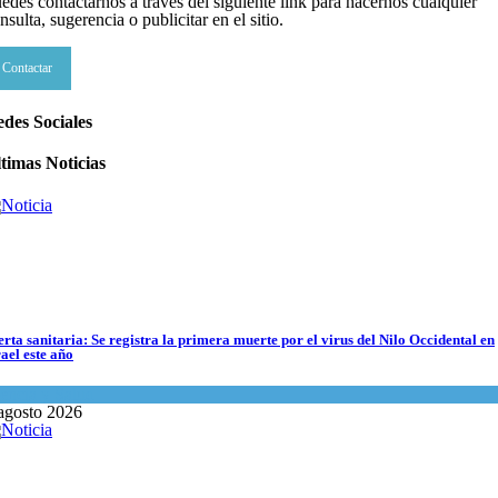
edes contactarnos a través del siguiente link para hacernos cualquier
nsulta, sugerencia o publicitar en el sitio.
datos para Shabat
Contactar
inión
,
Tema del día
agosto 2026
s abuelos de Herzl son enterrados de nuevo en Jerusalem, cumpliendo así su
des Sociales
timo deseo
timas Noticias
undo Judío
agosto 2026
erta sanitaria: Se registra la primera muerte por el virus del Nilo Occidental en
rael este año
encia y Salud
agosto 2026
s abuelos de Herzl son enterrados de nuevo en Jerusalem, cumpliendo así su últ
undo Judío
agosto 2026