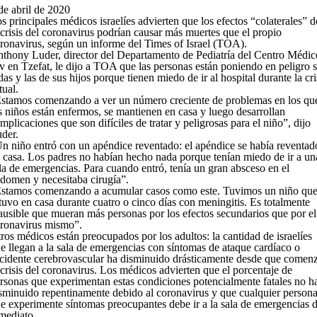
de abril de 2020
s principales médicos israelíes advierten que los efectos “colaterales” d
 crisis del coronavirus podrían causar más muertes que el propio
ronavirus, según un informe del Times of Israel (TOA).
thony Luder, director del Departamento de Pediatría del Centro Médic
v en Tzefat, le dijo a TOA que las personas están poniendo en peligro 
das y las de sus hijos porque tienen miedo de ir al hospital durante la cri
tual.
stamos comenzando a ver un número creciente de problemas en los qu
s niños están enfermos, se mantienen en casa y luego desarrollan
mplicaciones que son difíciles de tratar y peligrosas para el niño”, dijo
der.
n niño entró con un apéndice reventado: el apéndice se había reventad
 casa. Los padres no habían hecho nada porque tenían miedo de ir a un
la de emergencias. Para cuando entró, tenía un gran absceso en el
domen y necesitaba cirugía”.
stamos comenzando a acumular casos como este. Tuvimos un niño qu
tuvo en casa durante cuatro o cinco días con meningitis. Es totalmente
ausible que mueran más personas por los efectos secundarios que por el
ronavirus mismo”.
ros médicos están preocupados por los adultos: la cantidad de israelíes
e llegan a la sala de emergencias con síntomas de ataque cardíaco o
cidente cerebrovascular ha disminuido drásticamente desde que comen
 crisis del coronavirus. Los médicos advierten que el porcentaje de
rsonas que experimentan estas condiciones potencialmente fatales no h
sminuido repentinamente debido al coronavirus y que cualquier person
e experimente síntomas preocupantes debe ir a la sala de emergencias 
mediato.