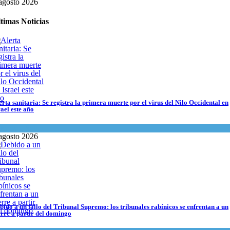
agosto 2026
timas Noticias
erta sanitaria: Se registra la primera muerte por el virus del Nilo Occidental en
rael este año
encia y Salud
agosto 2026
bido a un fallo del Tribunal Supremo: los tribunales rabínicos se enfrentan a un
ma del día
agosto 2026
bido a un fallo del Tribunal Supremo: los tribunales rabínicos se enfrentan a un
erre a partir del domingo