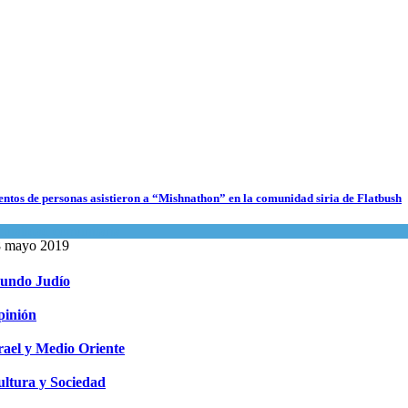
datos para Shabat
inión
,
Tema del día
agosto 2026
s abuelos de Herzl son enterrados de nuevo en Jerusalem, cumpliendo así su
entos de personas asistieron a “Mishnathon” en la comunidad siria de Flatbush
timo deseo
tualidad comunitaria
undo Judío
8 mayo 2019
agosto 2026
undo Judío
pinión
rael y Medio Oriente
ltura y Sociedad