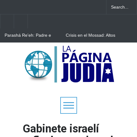
Parashá Re'eh: Padre e
Crisis en el Mossad: Altos
hijos
funcionarios arremeten
contra el director Roman
Gofman por la
Bulgaria: Adolescentes
reorganización de Irán
judíos italianos fueron
víctimas de un ataque
antisemita en medio de una
creciente hostilidad en toda
Europa
Gabinete israelí