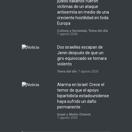
judíos italianos fueron
víctimas de un ataque
antisemita en medio de una
creciente hostilidad en toda
Europa
Cultura y Sociedad
,
Tema del día
7 agosto 2026
Dos israelíes escapan de
Jenin después de que un
giro equivocado se tornara
violento
Tema del día
7 agosto 2026
Alarma en Israel: Crece el
temor de que el apoyo
bipartidista estadounidense
haya sufrido un daño
permanente
Israel y Medio Oriente
7 agosto 2026