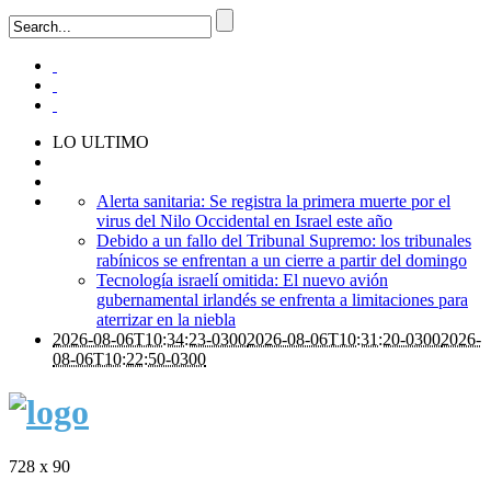
LO ULTIMO
Alerta sanitaria: Se registra la primera muerte por el
virus del Nilo Occidental en Israel este año
Debido a un fallo del Tribunal Supremo: los tribunales
rabínicos se enfrentan a un cierre a partir del domingo
Tecnología israelí omitida: El nuevo avión
gubernamental irlandés se enfrenta a limitaciones para
aterrizar en la niebla
2026-08-06T10:34:23-0300
2026-08-06T10:31:20-0300
2026-
08-06T10:22:50-0300
728 x 90