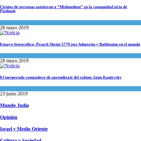
Cientos de personas asistieron a “Mishnathon” en la comunidad siria de
Flatbush
Actualidad comunitaria
28 mayo 2019
Ensayo fotográfico: Pesach Sheini 5779 por Admorim y Rabbonim en el mundo
Actualidad comunitaria
28 mayo 2019
El inesperado compañero de aprendizaje del rabino Jaim Kanievsky
Espiritualidad
,
Tema del día
23 junio 2019
Mundo Judío
Opinión
Israel y Medio Oriente
Cultura y Sociedad