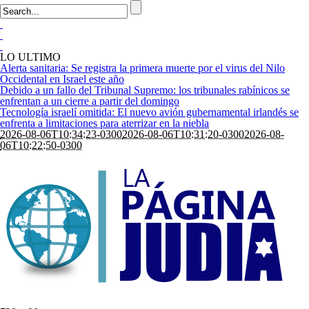
LO ULTIMO
Alerta sanitaria: Se registra la primera muerte por el virus del Nilo
Occidental en Israel este año
Debido a un fallo del Tribunal Supremo: los tribunales rabínicos se
enfrentan a un cierre a partir del domingo
Tecnología israelí omitida: El nuevo avión gubernamental irlandés se
enfrenta a limitaciones para aterrizar en la niebla
2026-08-06T10:34:23-0300
2026-08-06T10:31:20-0300
2026-08-
06T10:22:50-0300