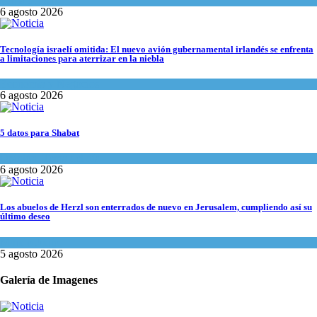
Tema del día
6 agosto 2026
Tecnología israelí omitida: El nuevo avión gubernamental irlandés se enfrenta
a limitaciones para aterrizar en la niebla
Economía y Negocios
6 agosto 2026
5 datos para Shabat
Opinión
,
Tema del día
6 agosto 2026
Los abuelos de Herzl son enterrados de nuevo en Jerusalem, cumpliendo así su
último deseo
Mundo Judío
5 agosto 2026
Galería de Imagenes