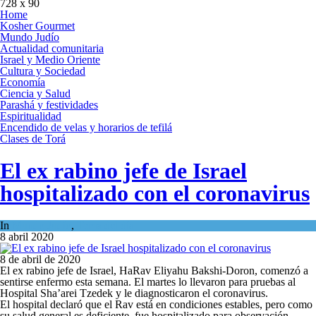
728 x 90
Home
Kosher Gourmet
Mundo Judío
Actualidad comunitaria
Israel y Medio Oriente
Cultura y Sociedad
Economía
Ciencia y Salud
Parashá y festividades
Espiritualidad
Encendido de velas y horarios de tefilá
Clases de Torá
El ex rabino jefe de Israel
hospitalizado con el coronavirus
In
Mundo Judío
,
Tema del día
8 abril 2020
8 de abril de 2020
El ex rabino jefe de Israel, HaRav Eliyahu Bakshi-Doron, comenzó a
sentirse enfermo esta semana. El martes lo llevaron para pruebas al
Hospital Sha’arei Tzedek y le diagnosticaron el coronavirus.
El hospital declaró que el Rav está en condiciones estables, pero como
su salud general es deficiente, fue hospitalizado para observación.