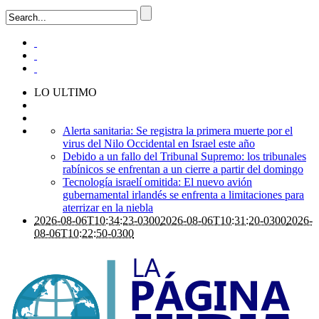
LO ULTIMO
Alerta sanitaria: Se registra la primera muerte por el
virus del Nilo Occidental en Israel este año
Debido a un fallo del Tribunal Supremo: los tribunales
rabínicos se enfrentan a un cierre a partir del domingo
Tecnología israelí omitida: El nuevo avión
gubernamental irlandés se enfrenta a limitaciones para
aterrizar en la niebla
2026-08-06T10:34:23-0300
2026-08-06T10:31:20-0300
2026-
08-06T10:22:50-0300