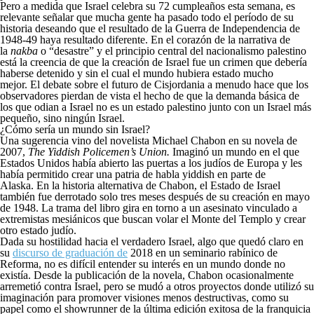
Pero a medida que Israel celebra su 72 cumpleaños esta semana, es
relevante señalar que mucha gente ha pasado todo el período de su
historia deseando que el resultado de la Guerra de Independencia de
1948-49 haya resultado diferente. En el corazón de la narrativa de
la
nakba
o “desastre” y el principio central del nacionalismo palestino
está la creencia de que la creación de Israel fue un crimen que debería
haberse detenido y sin el cual el mundo hubiera estado mucho
mejor. El debate sobre el futuro de Cisjordania a menudo hace que los
observadores pierdan de vista el hecho de que la demanda básica de
los que odian a Israel no es un estado palestino junto con un Israel más
pequeño, sino ningún Israel.
¿Cómo sería un mundo sin Israel?
Una sugerencia vino del novelista Michael Chabon en su novela de
2007,
The Yiddish Policemen’s Union.
Imaginó un mundo en el que
Estados Unidos había abierto las puertas a los judíos de Europa y les
había permitido crear una patria de habla yiddish en parte de
Alaska. En la historia alternativa de Chabon, el Estado de Israel
también fue derrotado solo tres meses después de su creación en mayo
de 1948. La trama del libro gira en torno a un asesinato vinculado a
extremistas mesiánicos que buscan volar el Monte del Templo y crear
otro estado judío.
Dada su hostilidad hacia el verdadero Israel, algo que quedó claro en
su
discurso de graduación de
2018 en un seminario rabínico de
Reforma, no es difícil entender su interés en un mundo donde no
existía. Desde la publicación de la novela, Chabon ocasionalmente
arremetió contra Israel, pero se mudó a otros proyectos donde utilizó su
imaginación para promover visiones menos destructivas, como su
papel como el showrunner de la última edición exitosa de la franquicia