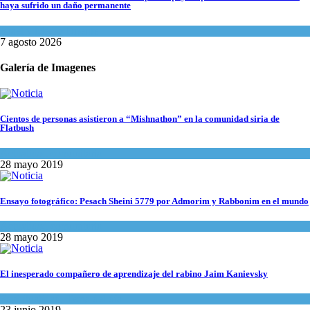
haya sufrido un daño permanente
Israel y Medio Oriente
7 agosto 2026
Galería de Imagenes
Cientos de personas asistieron a “Mishnathon” en la comunidad siria de
Flatbush
Actualidad comunitaria
28 mayo 2019
Ensayo fotográfico: Pesach Sheini 5779 por Admorim y Rabbonim en el mundo
Actualidad comunitaria
28 mayo 2019
El inesperado compañero de aprendizaje del rabino Jaim Kanievsky
Espiritualidad
,
Tema del día
23 junio 2019