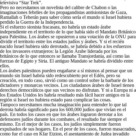
televisiva “Star Trek”.
Pero no necesitamos un novelista del calibre de Chabon o las
imaginaciones febriles de los propagandistas antisionistas de Gaza,
Ramallah o Teherán para saber cómo sería el mundo si Israel hubiera
perdido la Guerra de la Independencia.
Si el esfuerzo sionista fracasara, no habría un estado árabe
independiente en el territorio de lo que había sido el Mandato Británico
para Palestina. Los árabes se opusieron a una votación de la ONU para
dividir el territorio entre los estados judíos y árabes. Y si el recién
nacido Israel hubiera sido derrotado, se habría debido a los esfuerzos
de los invasores extranjeros: la Legión Árabe liderada por los
británicos de lo que entonces se llamaba Transjordania, así como las
fuerzas de Egipto y Siria. El antiguo Mandato se habría dividido entre
ellos.
Los árabes palestinos pueden engañarse a sí mismos al pensar que un
mundo sin Israel habría sido redescubierto por el Edén, pero su
creación, en todo caso, sirvió como un control sobre la barbarie de los
dictadores y monarcas vecinos. Los ciudadanos árabes de Israel tienen
derechos democráticos que sus vecinos no disfrutan. Y ni a Europa ni a
los Estados Unidos les habría resultado más fácil hacer amigos en la
región si Israel no hubiera estado para complicar las cosas.
Tampoco necesitamos mucha imaginación para entender lo que tal
derrota habría significado para los 600,000 judíos que vivían en el
país. En todos los casos en que los árabes lograron derrotar a los
defensores judíos durante los combates, el resultado fue siempre el
mismo. En el mejor de los casos, los judíos simplemente fueron
expulsados ​​de sus hogares. En el peor de los casos, fueron masacrados,
como fue el caso en Kfar Etzion, el asentamiento de Judea invadido