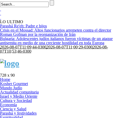
LO ULTIMO
Parashá Re'eh: Padre e hijos
Crisis en el Mossad: Altos funcionarios arremeten contra el director
Roman Gofman por la reorganización de Irán
Bulgaria: Adolescentes judíos italianos fueron víctimas de un ataque
antisemita en medio de una creciente hostilidad en toda Europa
2026-08-07T11:09:44-0300
2026-08-07T11:00:29-0300
2026-08-
07T10:53:46-0300
728 x 90
Home
Kosher Gourmet
Mundo Judío
Actualidad comunitaria
Israel y Medio Oriente
Cultura y Sociedad
Economía
Ciencia y Salud
Parashá y festividades
Espiritualidad