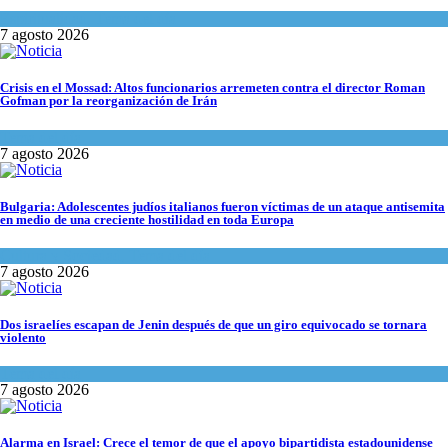
Espiritualidad
,
Tema del día
7 agosto 2026
Crisis en el Mossad: Altos funcionarios arremeten contra el director Roman
Gofman por la reorganización de Irán
Tema del día
7 agosto 2026
Bulgaria: Adolescentes judíos italianos fueron víctimas de un ataque antisemita
en medio de una creciente hostilidad en toda Europa
Cultura y Sociedad
,
Tema del día
7 agosto 2026
Dos israelíes escapan de Jenin después de que un giro equivocado se tornara
violento
Tema del día
7 agosto 2026
Alarma en Israel: Crece el temor de que el apoyo bipartidista estadounidense