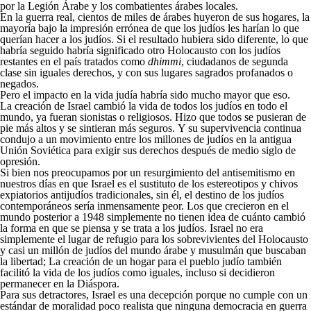
por la Legión Árabe y los combatientes árabes locales.
En la guerra real, cientos de miles de árabes huyeron de sus hogares, la
mayoría bajo la impresión errónea de que los judíos les harían lo que
querían hacer a los judíos. Si el resultado hubiera sido diferente, lo que
habría seguido habría significado otro Holocausto con los judíos
restantes en el país tratados como
dhimmi
, ciudadanos de segunda
clase sin iguales derechos, y con sus lugares sagrados profanados o
negados.
Pero el impacto en la vida judía habría sido mucho mayor que eso.
La creación de Israel cambió la vida de todos los judíos en todo el
mundo, ya fueran sionistas o religiosos. Hizo que todos se pusieran de
pie más altos y se sintieran más seguros. Y su supervivencia continua
condujo a un movimiento entre los millones de judíos en la antigua
Unión Soviética para exigir sus derechos después de medio siglo de
opresión.
Si bien nos preocupamos por un resurgimiento del antisemitismo en
nuestros días en que Israel es el sustituto de los estereotipos y chivos
expiatorios antijudíos tradicionales, sin él, el destino de los judíos
contemporáneos sería inmensamente peor. Los que crecieron en el
mundo posterior a 1948 simplemente no tienen idea de cuánto cambió
la forma en que se piensa y se trata a los judíos. Israel no era
simplemente el lugar de refugio para los sobrevivientes del Holocausto
y casi un millón de judíos del mundo árabe y musulmán que buscaban
la libertad; La creación de un hogar para el pueblo judío también
facilitó la vida de los judíos como iguales, incluso si decidieron
permanecer en la Diáspora.
Para sus detractores, Israel es una decepción porque no cumple con un
estándar de moralidad poco realista que ninguna democracia en guerra