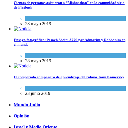
Cientos de personas asistieron a “Mishnathon” en la comunidad siria
de Flatbush
Actualidad comunitaria
28 mayo 2019
Ensayo fotográfico: Pesach Sheini 5779 por Admorim y Rabbonim en
el mundo
Actualidad comunitaria
28 mayo 2019
El inesperado compañero de aprendizaje del rabino Jaim Kanievsky
Espiritualidad
,
Tema del día
23 junio 2019
Mundo Judío
Opinión
Israel y Medio Oriente