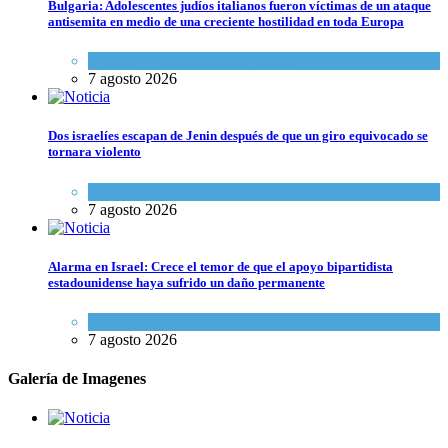
Bulgaria: Adolescentes judíos italianos fueron víctimas de un ataque
antisemita en medio de una creciente hostilidad en toda Europa
Cultura y Sociedad
,
Tema del día
7 agosto 2026
Dos israelíes escapan de Jenin después de que un giro equivocado se
tornara violento
Tema del día
7 agosto 2026
Alarma en Israel: Crece el temor de que el apoyo bipartidista
estadounidense haya sufrido un daño permanente
Israel y Medio Oriente
7 agosto 2026
Galería de Imagenes