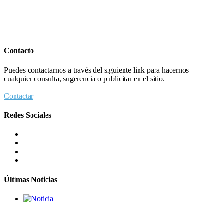
Israel recibe el submarino más avanzado y caro jamás construido
para su armada, reforzando así su capacidad de disuasión submarina
Contacto
Israel y Medio Oriente
,
Tema del día
Puedes contactarnos a través del siguiente link para hacernos
5 agosto 2026
cualquier consulta, sugerencia o publicitar en el sitio.
Contactar
Israel recibe el submarino más avanzado y caro jamás construido para
Redes Sociales
Israel y Medio Oriente
,
Tema del día
5 agosto 2026
Las reservas de sangre de Israel son "alarmantemente bajas"; la
MDA insta al público a donar
Ciencia y Salud
,
Tema del día
5 agosto 2026
Últimas Noticias