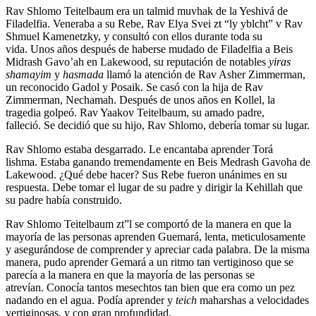
Rav Shlomo Teitelbaum era un talmid muvhak de la Yeshivá de
Filadelfia. Veneraba a su Rebe, Rav Elya Svei zt “ly yblcht” v Rav
Shmuel Kamenetzky, y consultó con ellos durante toda su
vida. Unos años después de haberse mudado de Filadelfia a Beis
Midrash Gavo’ah en Lakewood, su reputación de notables
yiras
shamayim
y
hasmada
llamó la atención de Rav Asher Zimmerman,
un reconocido Gadol y Posaik. Se casó con la hija de Rav
Zimmerman, Nechamah. Después de unos años en Kollel, la
tragedia golpeó. Rav Yaakov Teitelbaum, su amado padre,
falleció. Se decidió que su hijo, Rav Shlomo, debería tomar su lugar.
Rav Shlomo estaba desgarrado. Le encantaba aprender Torá
lishma. Estaba ganando tremendamente en Beis Medrash Gavoha de
Lakewood. ¿Qué debe hacer? Sus Rebe fueron unánimes en su
respuesta. Debe tomar el lugar de su padre y dirigir la Kehillah que
su padre había construido.
Rav Shlomo Teitelbaum zt”l se comportó de la manera en que la
mayoría de las personas aprenden Guemará, lenta, meticulosamente
y asegurándose de comprender y apreciar cada palabra. De la misma
manera, pudo aprender Gemará a un ritmo tan vertiginoso que se
parecía a la manera en que la mayoría de las personas se
atrevían. Conocía tantos mesechtos tan bien que era como un pez
nadando en el agua. Podía aprender y
teich
maharshas a velocidades
vertiginosas, y con gran profundidad.