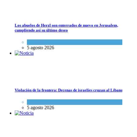
Los abuelos de Herzl son enterrados de nuevo en Jerusalem,
cumpliendo así su último deseo
Las reservas de sangre de Israel son "alarmantemente bajas"; la MDA i
Mundo Judío
5 agosto 2026
Ciencia y Salud
,
Tema del día
5 agosto 2026
Violación de la frontera: Decenas de israelíes cruzan al Líbano
Tema del día
5 agosto 2026