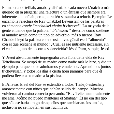
En materia de tefilah, amaba y disfrutaba cada nuevo k’naich o más
querido en la plegaria: una relectura o un énfasis que siempre era
inherente a la tefilah pero que recién se sacaba a relucir. Ejemplo: Le
encantó la relectura de Rav Chatzkel Levenstein de las palabras
en
shmoneh esreh
: “
mechalkel chaim b’chessed
“. La mayoría de la
gente entiende que la palabra ”
b’chessed
” describe cómo sostiene
al mundo: actúa como un tipo de adverbio, más o menos. Rav
Chatzkel leyó la palabra como sustantivo. ¿Cuál es el “alimento”
con el que sostiene al mundo? ¿Cuál es ese nutriente necesario, sin
el cual ninguno de nosotros sobreviviría? Jésed Puro, simple, Jésed.
Y
Jésed
absolutamente impregnaba cada fibra de la vida de Rav
Teitelbaum. Se ocupó de su madre como nadie más lo hizo, y dio un
ejemplo para que todos admiramos y emulemos. Aprendimos juntos
b’chevrusah, y todos los días a cierta hora paramos para que él
pudiera llevar a su madre a la piscina.
El Ahavas Israel del Rav se extendió a todos. Trabajó estrecha y
amorosamente con niños que habían salido del campo. Muchos
volvieron al camino correcto pensando: “Rav Teitelbaum realmente
me ama, ¿cómo no puedo mantener el Shabat?” Él no era del tipo
que sólo se haría amigo de aquellos que cambiarían. los amaba,
incluso si no se movían en sus ruchniyus.