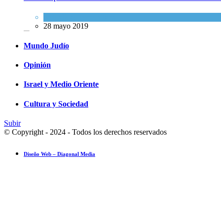
Las reservas de sangre de Israel son "alarmantemente bajas"; la
MDA insta al público a donar
Actualidad comunitaria
28 mayo 2019
Ciencia y Salud
,
Tema del día
5 agosto 2026
Mundo Judío
Opinión
Israel y Medio Oriente
Cultura y Sociedad
Subir
© Copyright - 2024 - Todos los derechos reservados
Diseño Web – Diagonal Media
Ensayo fotográfico: Pesach Sheini 5779 por Admorim y Rabbonim en 
Actualidad comunitaria
28 mayo 2019