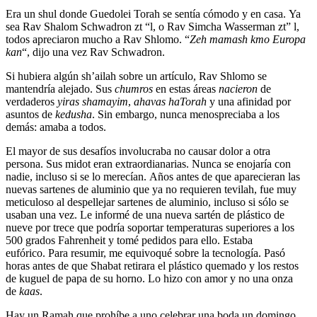
Era un shul donde Guedolei Torah se sentía cómodo y en casa. Ya
sea Rav Shalom Schwadron zt “l, o Rav Simcha Wasserman zt” l,
todos apreciaron mucho a Rav Shlomo. “
Zeh mamash kmo Europa
kan
“, dijo una vez Rav Schwadron.
Si hubiera algún sh’ailah sobre un artículo, Rav Shlomo se
mantendría alejado. Sus
chumros
en estas áreas
nacieron
de
verdaderos
yiras shamayim
,
ahavas haTorah
y una afinidad por
asuntos de
kedusha
. Sin embargo, nunca menospreciaba a los
demás: amaba a todos.
El mayor de sus desafíos involucraba no causar dolor a otra
persona. Sus midot eran extraordianarias. Nunca se enojaría con
nadie, incluso si se lo merecían. Años antes de que aparecieran las
nuevas sartenes de aluminio que ya no requieren tevilah, fue muy
meticuloso al despellejar sartenes de aluminio, incluso si sólo se
usaban una vez. Le informé de una nueva sartén de plástico de
nueve por trece que podría soportar temperaturas superiores a los
500 grados Fahrenheit y tomé pedidos para ello. Estaba
eufórico. Para resumir, me equivoqué sobre la tecnología. Pasó
horas antes de que Shabat retirara el plástico quemado y los restos
de kuguel de papa de su horno. Lo hizo con amor y no una onza
de
kaas
.
Hay un Ramah que prohíbe a uno celebrar una boda un domingo