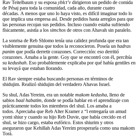
Rav Teitelbaum y su esposa
yblct’v
dirigieron un pedido de comida
de Pésaj para toda la comunidad, cada año, durante cuatro
décadas. A menos que uno lo haya visto, es difícil imaginar todo lo
que implica una empresa así. Desde pedidos hasta arreglos para que
las personas recojan sus pedidos. Incluso cuando estaba sufriendo
físicamente, asistía a los
simchos
de otros con Ahavah sin paralelo.
La sonrisa de Reb Shlomo tenía una calidez profunda que era tan
visiblemente genuina que todos la reconocieron. Poseía un
hadras
panim
que podía derretir corazones. Corrección: eso derritió
corazones. Amaba a la gente. Goy que se encontró con él, percibía
su
kedushah
. Eso probablemente explicaba por qué había gentiles en
su levayá que estaban llorando.
El Rav siempre estaba buscando personas en términos de
shidujim. Realizó shidujim del verdadero Ahavas Israel.
Su shul, Adas Yereim, era un notable
makom kedusha
, lleno de
sabios
baal habatim
, donde se podía hablar en el aprendizaje con
prácticamente todos los miembros del shul. Los amaba a
todos. Apreciaba que Reb Alter Kramer z “l entregaría un amud
yomi shiur y cuando su hijo Reb Duvie, que había crecido en el
shul, se hizo cargo, estaba eufórico. Estos shiurim y otros
aseguraron que Kehillah Adas Yereim prosperaría como una makom
Torá.