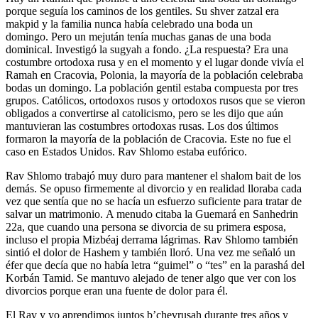
porque seguía los caminos de los gentiles. Su shver zatzal era
makpid y la familia nunca había celebrado una boda un
domingo. Pero un mejután tenía muchas ganas de una boda
dominical. Investigó la sugyah a fondo. ¿La respuesta? Era una
costumbre ortodoxa rusa y en el momento y el lugar donde vivía el
Ramah en Cracovia, Polonia, la mayoría de la población celebraba
bodas un domingo. La población gentil estaba compuesta por tres
grupos. Católicos, ortodoxos rusos y ortodoxos rusos que se vieron
obligados a convertirse al catolicismo, pero se les dijo que aún
mantuvieran las costumbres ortodoxas rusas. Los dos últimos
formaron la mayoría de la población de Cracovia. Este no fue el
caso en Estados Unidos. Rav Shlomo estaba eufórico.
Rav Shlomo trabajó muy duro para mantener el shalom bait de los
demás. Se opuso firmemente al divorcio y en realidad lloraba cada
vez que sentía que no se hacía un esfuerzo suficiente para tratar de
salvar un matrimonio. A menudo citaba la Guemará en Sanhedrin
22a, que cuando una persona se divorcia de su primera esposa,
incluso el propia Mizbéaj derrama lágrimas. Rav Shlomo también
sintió el dolor de Hashem y también lloró. Una vez me señaló un
éfer que decía que no había letra “guimel” o “tes” en la parashá del
Korbán Tamid. Se mantuvo alejado de tener algo que ver con los
divorcios porque eran una fuente de dolor para él.
El Rav y yo aprendimos juntos b’chevrusah durante tres años y