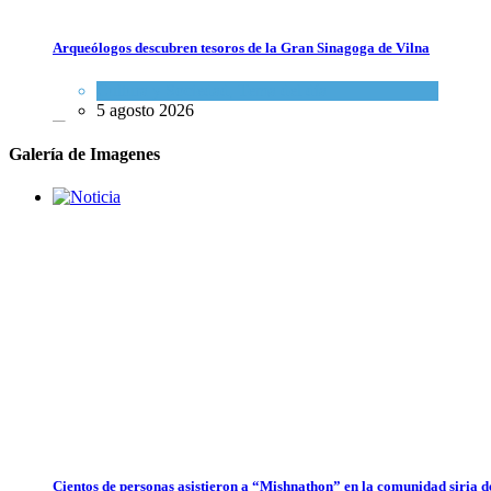
Netanyahu: Israel se encuentra en medio de acontecimientos militares 
Arqueólogos descubren tesoros de la Gran Sinagoga de Vilna
Israel y Medio Oriente
,
Tema del día
5 agosto 2026
Cultura y Sociedad
,
Tema del día
5 agosto 2026
Galería de Imagenes
Israel recibe el submarino más avanzado y caro jamás construido
para su armada, reforzando así su capacidad de disuasión submarina
Israel y Medio Oriente
,
Tema del día
5 agosto 2026
Cientos de personas asistieron a “Mishnathon” en la comunidad siria d