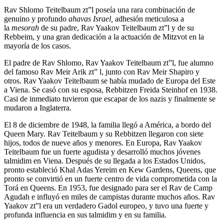
Rav Shlomo Teitelbaum zt”l poseía una rara combinación de
genuino y profundo
ahavas Israel,
adhesión meticulosa a
la
mesorah
de su padre, Rav Yaakov Teitelbaum zt”l y de su
Rebbeim, y una gran dedicación a la actuación de Mitzvot en la
mayoría de los casos.
El padre de Rav Shlomo, Rav Yaakov Teitelbaum zt”l, fue alumno
del famoso Rav Meir Arik zt” l, junto con Rav Meir Shapiro y
otros. Rav Yaakov Teitelbaum se había mudado de Europa del Este
a Viena. Se casó con su esposa, Rebbitzen Freida Steinhof en 1938.
Casi de inmediato tuvieron que escapar de los nazis y finalmente se
mudaron a Inglaterra.
El 8 de diciembre de 1948, la familia llegó a América, a bordo del
Queen Mary. Rav Teitelbaum y su Rebbitzen llegaron con siete
hijos, todos de nueve años y menores. En Europa, Rav Yaakov
Teitelbaum fue un fuerte agudista y desarrolló muchos jóvenes
talmidim en Viena. Después de su llegada a los Estados Unidos,
pronto estableció Khal Adas Yereim en Kew Gardens, Queens, que
pronto se convirtió en un fuerte centro de vida comprometida con la
Torá en Queens. En 1953, fue designado para ser el Rav de Camp
Agudah e influyó en miles de campistas durante muchos años. Rav
Yaakov zt”l era un verdadero Gadol europeo, y tuvo una fuerte y
profunda influencia en sus talmidim y en su familia.