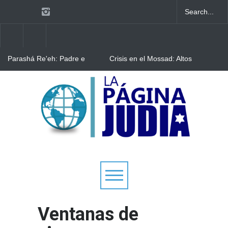
Parashá Re'eh: Padre e
Crisis en el Mossad: Altos
hijos
funcionarios arremeten
contra el director Roman
Gofman por la
Bulgaria: Adolescentes
reorganización de Irán
judíos italianos fueron
víctimas de un ataque
antisemita en medio de una
creciente hostilidad en toda
Europa
Ventanas de