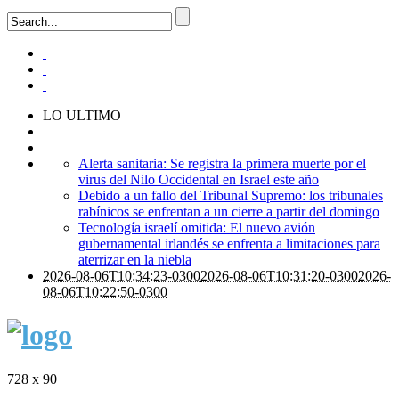
LO ULTIMO
Alerta sanitaria: Se registra la primera muerte por el
virus del Nilo Occidental en Israel este año
Debido a un fallo del Tribunal Supremo: los tribunales
rabínicos se enfrentan a un cierre a partir del domingo
Tecnología israelí omitida: El nuevo avión
gubernamental irlandés se enfrenta a limitaciones para
aterrizar en la niebla
2026-08-06T10:34:23-0300
2026-08-06T10:31:20-0300
2026-
08-06T10:22:50-0300
728 x 90