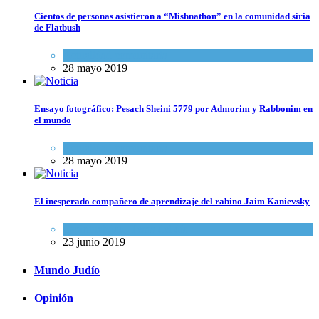
Cientos de personas asistieron a “Mishnathon” en la comunidad siria
de Flatbush
Actualidad comunitaria
28 mayo 2019
Ensayo fotográfico: Pesach Sheini 5779 por Admorim y Rabbonim en
el mundo
Actualidad comunitaria
28 mayo 2019
El inesperado compañero de aprendizaje del rabino Jaim Kanievsky
Espiritualidad
,
Tema del día
23 junio 2019
Mundo Judío
Opinión