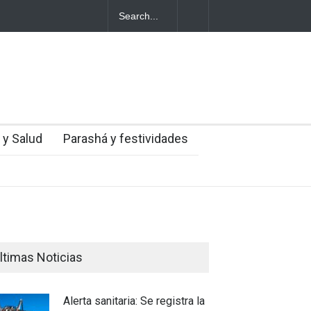
nuevo avión gubernamental
Alerta sanitaria: Se registra la prime
es para aterrizar en la niebla
Nilo Occidental en Israel este año
 y Salud
Parashá y festividades
ltimas Noticias
Alerta sanitaria: Se registra la