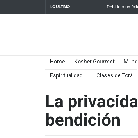
Debido a un fallo del Tribu
LO ULTIMO
rabínicos se enfrentan a un
Home
Kosher Gourmet
Mund
Espiritualidad
Clases de Torá
La privacid
bendición