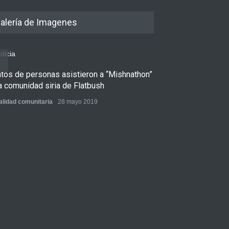
alería de Imagenes
ntos de personas asistieron a “Mishnathon”
Ensayo fotográfi
a comunidad siria de Flatbush
Admorim y Rabb
alidad comunitaria
28 mayo 2019
Actualidad comunita