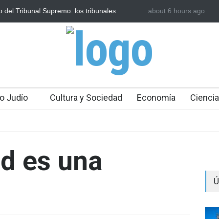
nal Supremo: los tribunales
Tecnología israelí omitida: El 
about 6 hours ago
 cierre a partir del domingo
irlandés se enfrenta a limitacion
o Judío
Cultura y Sociedad
Economía
Ciencia
ad es una
Ú