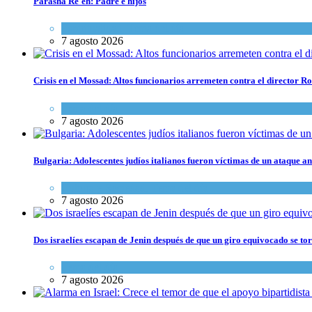
Parashá Re'eh: Padre e hijos
Espiritualidad
,
Tema del día
7 agosto 2026
Crisis en el Mossad: Altos funcionarios arremeten contra el director
Tema del día
7 agosto 2026
Bulgaria: Adolescentes judíos italianos fueron víctimas de un ataque a
Cultura y Sociedad
,
Tema del día
7 agosto 2026
Dos israelíes escapan de Jenin después de que un giro equivocado se to
Tema del día
7 agosto 2026