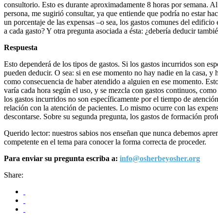
consultorio. Esto es durante aproximadamente 8 horas por semana. Al d
persona, me sugirió consultar, ya que entiende que podría no estar hac
un porcentaje de las expensas –o sea, los gastos comunes del edificio
a cada gasto? Y otra pregunta asociada a ésta: ¿debería deducir tamb
Respuesta
Esto dependerá de los tipos de gastos. Si los gastos incurridos son es
pueden deducir. O sea: si en ese momento no hay nadie en la casa, y ha
como consecuencia de haber atendido a alguien en ese momento. Esto si
varía cada hora según el uso, y se mezcla con gastos continuos, como s
los gastos incurridos no son específicamente por el tiempo de atenció
relación con la atención de pacientes. Lo mismo ocurre con las expens
descontarse. Sobre su segunda pregunta, los gastos de formación prof
Querido lector: nuestros sabios nos enseñan que nunca debemos aprender
competente en el tema para conocer la forma correcta de proceder.
Para enviar su pregunta escriba a:
info@osherbeyosher.org
Share: