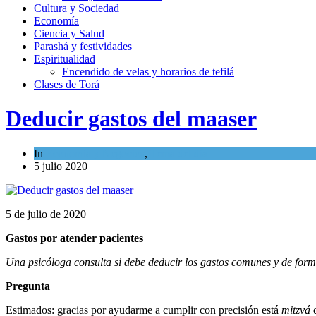
Cultura y Sociedad
Economía
Ciencia y Salud
Parashá y festividades
Espiritualidad
Encendido de velas y horarios de tefilá
Clases de Torá
Deducir gastos del maaser
In
Economía y Negocios
,
Tema del día
5 julio 2020
5 de julio de 2020
Gastos por atender pacientes
Una psicóloga consulta si debe deducir los gastos comunes y de form
Pregunta
Estimados: gracias por ayudarme a cumplir con precisión está
mitzvá
q