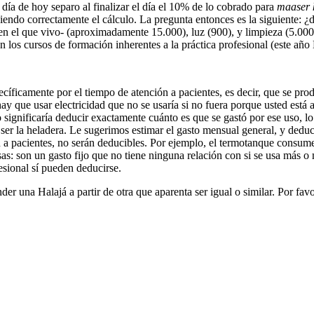
ía de hoy separo al finalizar el día el 10% de lo cobrado para
maaser 
iendo correctamente el cálculo. La pregunta entonces es la siguiente: ¿de
 en el que vivo- (aproximadamente 15.000), luz (900), y limpieza (5.000
ién los cursos de formación inherentes a la práctica profesional (este
pecíficamente por el tiempo de atención a pacientes, es decir, que se pr
y que usar electricidad que no se usaría si no fuera porque usted está 
gnificaría deducir exactamente cuánto es que se gastó por ese uso, lo 
er la heladera. Le sugerimos estimar el gasto mensual general, y deducir
n a pacientes, no serán deducibles. Por ejemplo, el termotanque consum
as: son un gasto fijo que no tiene ninguna relación con si se usa más o
esional sí pueden deducirse.
 una Halajá a partir de otra que aparenta ser igual o similar. Por favor