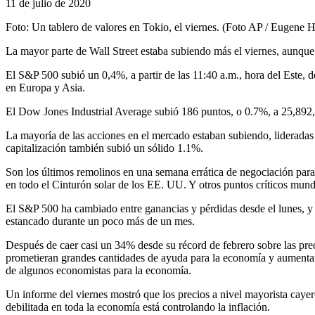
11 de julio de 2020
Foto: Un tablero de valores en Tokio, el viernes. (Foto AP / Eugene 
La mayor parte de Wall Street estaba subiendo más el viernes, aunque
El S&P 500 subió un 0,4%, a partir de las 11:40 a.m., hora del Este, 
en Europa y Asia.
El Dow Jones Industrial Average subió 186 puntos, o 0.7%, a 25,892,
La mayoría de las acciones en el mercado estaban subiendo, lideradas
capitalización también subió un sólido 1.1%.
Son los últimos remolinos en una semana errática de negociación para
en todo el Cinturón solar de los EE. UU. Y otros puntos críticos mun
El S&P 500 ha cambiado entre ganancias y pérdidas desde el lunes, y
estancado durante un poco más de un mes.
Después de caer casi un 34% desde su récord de febrero sobre las pre
prometieran grandes cantidades de ayuda para la economía y aumentaro
de algunos economistas para la economía.
Un informe del viernes mostró que los precios a nivel mayorista caye
debilitada en toda la economía está controlando la inflación.