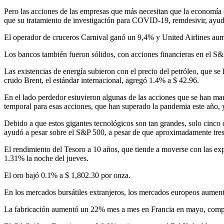
Pero las acciones de las empresas que más necesitan que la economía
que su tratamiento de investigación para COVID-19, remdesivir, ayudó 
El operador de cruceros Carnival ganó un 9,4% y United Airlines au
Los bancos también fueron sólidos, con acciones financieras en el S&
Las existencias de energía subieron con el precio del petróleo, que s
crudo Brent, el estándar internacional, agregó 1.4% a $ 42.96.
En el lado perdedor estuvieron algunas de las acciones que se han ma
temporal para esas acciones, que han superado la pandemia este año, y
Debido a que estos gigantes tecnológicos son tan grandes, solo cinco
ayudó a pesar sobre el S&P 500, a pesar de que aproximadamente tres 
El rendimiento del Tesoro a 10 años, que tiende a moverse con las exp
1.31% la noche del jueves.
El oro bajó 0.1% a $ 1,802.30 por onza.
En los mercados bursátiles extranjeros, los mercados europeos aumenta
La fabricación aumentó un 22% mes a mes en Francia en mayo, compens