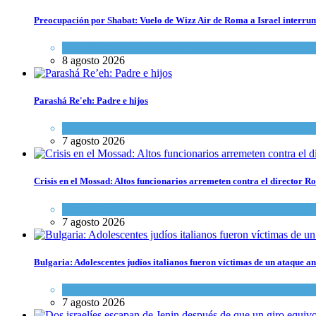
Preocupación por Shabat: Vuelo de Wizz Air de Roma a Israel interrum
Cultura y Sociedad
,
Israel y Medio Oriente
8 agosto 2026
Parashá Re'eh: Padre e hijos
Espiritualidad
,
Tema del día
7 agosto 2026
Crisis en el Mossad: Altos funcionarios arremeten contra el director
Tema del día
7 agosto 2026
Bulgaria: Adolescentes judíos italianos fueron víctimas de un ataque a
Cultura y Sociedad
,
Tema del día
7 agosto 2026