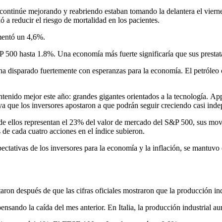
 continúe mejorando y reabriendo estaban tomando la delantera el vier
a reducir el riesgo de mortalidad en los pacientes.
mentó un 4,6%.
P 500 hasta 1.8%. Una economía más fuerte significaría que sus prestat
e ha disparado fuertemente con esperanzas para la economía. El petróleo
ntenido mejor este año: grandes gigantes orientados a la tecnología. 
a que los inversores apostaron a que podrán seguir creciendo casi inde
 de ellos representan el 23% del valor de mercado del S&P 500, sus mo
de cada cuatro acciones en el índice subieron.
ectativas de los inversores para la economía y la inflación, se mantuv
ron después de que las cifras oficiales mostraron que la producción in
ando la caída del mes anterior. En Italia, la producción industrial 