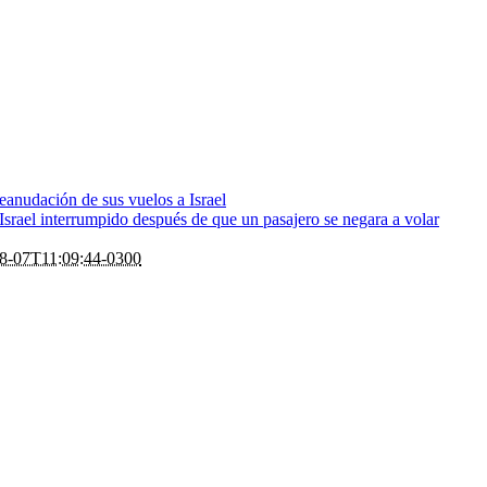
eanudación de sus vuelos a Israel
rael interrumpido después de que un pasajero se negara a volar
8-07T11:09:44-0300