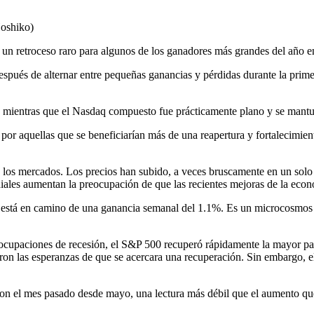
Hoshiko)
 un retroceso raro para algunos de los ganadores más grandes del año e
después de alternar entre pequeñas ganancias y pérdidas durante la pri
 mientras que el Nasdaq compuesto fue prácticamente plano y se mantu
 por aquellas que se beneficiarían más de una reapertura y fortalecimie
 los mercados. Los precios han subido, a veces bruscamente en un solo
diales aumentan la preocupación de que las recientes mejoras de la eco
 está en camino de una ganancia semanal del 1.1%. Es un microcosmos d
ocupaciones de recesión, el S&P 500 recuperó rápidamente la mayor part
n las esperanzas de que se acercara una recuperación. Sin embargo, el
ron el mes pasado desde mayo, una lectura más débil que el aumento qu