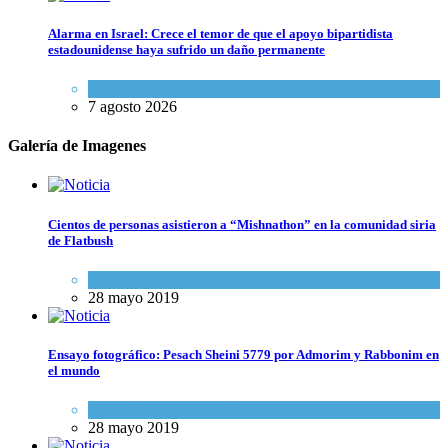
Alarma en Israel: Crece el temor de que el apoyo bipartidista
estadounidense haya sufrido un daño permanente
Israel y Medio Oriente
7 agosto 2026
Galería de Imagenes
Cientos de personas asistieron a “Mishnathon” en la comunidad siria
de Flatbush
Actualidad comunitaria
28 mayo 2019
Ensayo fotográfico: Pesach Sheini 5779 por Admorim y Rabbonim en
el mundo
Actualidad comunitaria
28 mayo 2019