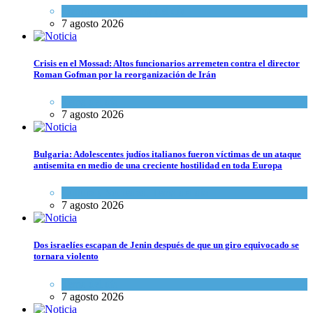
Espiritualidad
,
Tema del día
7 agosto 2026
Crisis en el Mossad: Altos funcionarios arremeten contra el director
Roman Gofman por la reorganización de Irán
Tema del día
7 agosto 2026
Bulgaria: Adolescentes judíos italianos fueron víctimas de un ataque
antisemita en medio de una creciente hostilidad en toda Europa
Cultura y Sociedad
,
Tema del día
7 agosto 2026
Dos israelíes escapan de Jenin después de que un giro equivocado se
tornara violento
Tema del día
7 agosto 2026