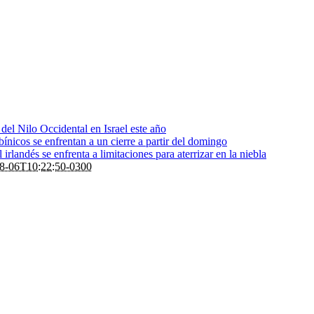
s del Nilo Occidental en Israel este año
bínicos se enfrentan a un cierre a partir del domingo
rlandés se enfrenta a limitaciones para aterrizar en la niebla
8-06T10:22:50-0300