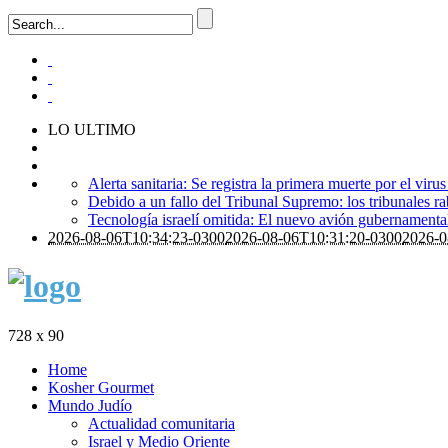
LO ULTIMO
Alerta sanitaria: Se registra la primera muerte por el viru
Debido a un fallo del Tribunal Supremo: los tribunales ra
Tecnología israelí omitida: El nuevo avión gubernamental i
2026-08-06T10:34:23-0300
2026-08-06T10:31:20-0300
2026-0
728 x 90
Home
Kosher Gourmet
Mundo Judío
Actualidad comunitaria
Israel y Medio Oriente