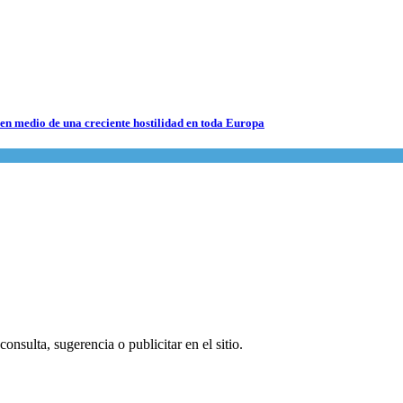
 en medio de una creciente hostilidad en toda Europa
 en medio de una creciente hostilidad en toda Europa
lento
onsulta, sugerencia o publicitar en el sitio.