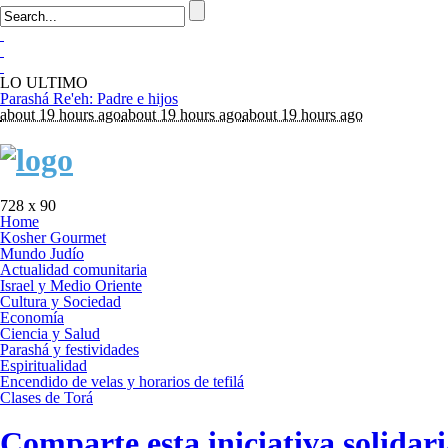
LO ULTIMO
about 19 hours ago
about 19 hours ago
about 19 hours ago
728 x 90
Home
Kosher Gourmet
Mundo Judío
Actualidad comunitaria
Israel y Medio Oriente
Cultura y Sociedad
Economía
Ciencia y Salud
Parashá y festividades
Espiritualidad
Encendido de velas y horarios de tefilá
Clases de Torá
Comparte esta iniciativa solidar