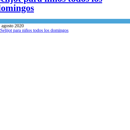
domingos
n
Espiritualidad
 agosto 2020