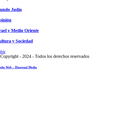
undo Judío
pinión
rael y Medio Oriente
ltura y Sociedad
bir
Copyright - 2024 - Todos los derechos reservados
seño Web – Diagonal Media
sayo fotográfico: Pesach Sheini 5779 por Admorim y Rabbonim en el mundo
tualidad comunitaria
8 mayo 2019