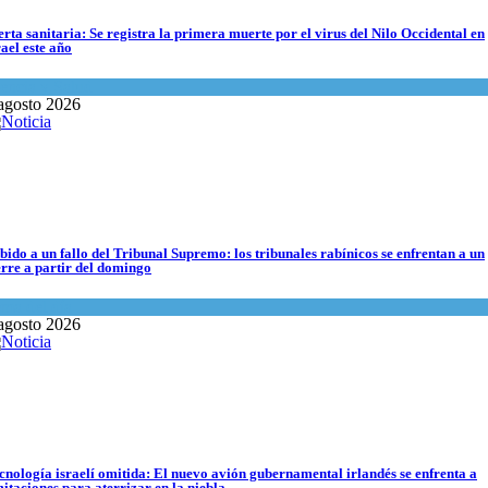
erta sanitaria: Se registra la primera muerte por el virus del Nilo Occidental en
rael este año
encia y Salud
agosto 2026
s abuelos de Herzl son enterrados de nuevo en Jerusalem, cumpliendo así su últ
undo Judío
agosto 2026
bido a un fallo del Tribunal Supremo: los tribunales rabínicos se enfrentan a un
erre a partir del domingo
ma del día
agosto 2026
cnología israelí omitida: El nuevo avión gubernamental irlandés se enfrenta a
olación de la frontera: Decenas de israelíes cruzan al Líbano
mitaciones para aterrizar en la niebla