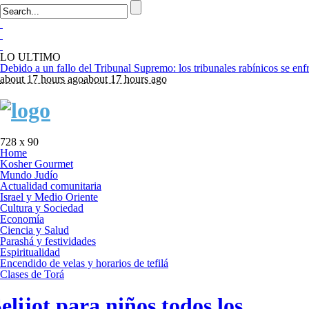
LO ULTIMO
about 17 hours ago
about 17 hours ago
728 x 90
Home
Kosher Gourmet
Mundo Judío
Actualidad comunitaria
Israel y Medio Oriente
Cultura y Sociedad
Economía
Ciencia y Salud
Parashá y festividades
Espiritualidad
Encendido de velas y horarios de tefilá
Clases de Torá
elijot para niños todos los