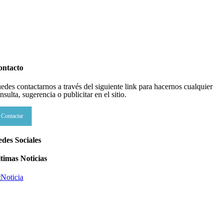
datos para Shabat
inión
,
Tema del día
agosto 2026
ontacto
edes contactarnos a través del siguiente link para hacernos cualquier
nsulta, sugerencia o publicitar en el sitio.
datos para Shabat
Contactar
inión
,
Tema del día
agosto 2026
s abuelos de Herzl son enterrados de nuevo en Jerusalem, cumpliendo así su
des Sociales
timo deseo
timas Noticias
undo Judío
agosto 2026