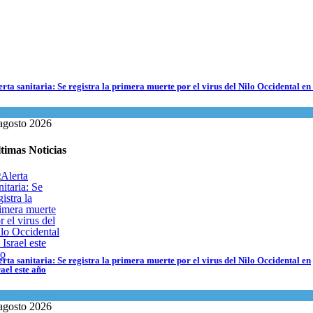
erta sanitaria: Se registra la primera muerte por el virus del Nilo Occidental en 
encia y Salud
agosto 2026
timas Noticias
erta sanitaria: Se registra la primera muerte por el virus del Nilo Occidental en
rael este año
encia y Salud
agosto 2026