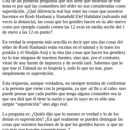
Una de las primeras preguntas que nos tiene que molestar de este
tema es por qué las costumbres del séder no son consideradas como
superstición. ¿Qué diferencia real hay entre las cosas que nosotros
hacemos en Rosh Hashaná y Hamabdil Elef Habdalot (salvando mil
veces la distancia), las cosas que los gentiles hacen en su año nuevo
como por ejemplo cuando comen las 12 uvas en media noche del 1
de enero a las 12 en punto?
En verdad la respuesta más sencilla es decir que una (las cosas del
séder de Rosh Hashaná) están escritas en el talmud y lo traen los
poskím y el Shulján Aruj y la otra (las cosas que hacen los gentiles)
no lo trae ninguna de nuestras fuentes, sino que, por el contrario,
viene de una fuente de impureza y de avodá zará. Sabemos que lo
que trae el Talmud no es brujería y, todo lo que no trae, pues
simplemente es superstición.
Esta respuesta, aunque verdadera, no siempre termina de conformar
a la persona que viene con la pregunta, ya que -al fin y al cabo- uno
puede pensar que cada pueblo que tenga alguna costumbre sea la
que sea dirá que él tiene la razón y que lo suyo no es sólo una
simple “superstición” sino algo real.
La pregunta es: ¿Quién dijo que lo nuestro es verdad y lo de los
demás es superstición? ¿En qué realmente se pueden distinguir las
cosas que nosotros hacemos de la que los gentiles hacen -y que no
son más que banales supersticiones-?