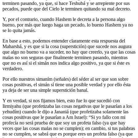
terminen pasando, ya que, si hace Teshubá y se arrepiente por sus
pecados, puede que del Cielo le terminen quitando su mal decreto.
Y, por el contrario, cuando Hashem le decreta a la persona algo
bueno, por más que luego haga un pecado, lo bueno Hashem ya no
se lo quita jamás.
En base a esto, podemos entender claramente esta respuesta del
Maharshá, y es que si la cosa (superstición) que sucede nos augura
que algo no bueno va a suceder, no hay que creerlo, ya que las cosas
malas no son seguras que finalmente terminen pasando, mientras
que no es así si el simán nos indica algo positivo, ya que si éste es
verdadero.
Por ello nuestros simaním (señales) del séder al ser que son sobre
cosas positivas, el simán sí tiene una posible verdad y por ello ésta
ya deja de ser una simple superstición banal.
Y en verdad, si nos fijamos bien, esto fue lo que sucedió con
Iirmiyahu (que profetizaba las cosas negativas que le pasarían a los
yehudím) cuando le dijo a Jananiá (que profetizaba solamente las
cosas positivas que le pasarían a Am Israel): “Si yo fallo con mi
profecía no será prueba de que soy un profeta falso (ya que hay
veces que las cosas malas no se cumplen); en cambio, si tus palabras
no se cumplen, se sabrá que es porque eres un profeta falso (ya que