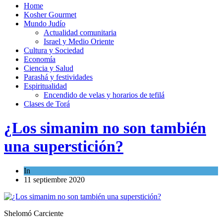
Home
Kosher Gourmet
Mundo Judío
Actualidad comunitaria
Israel y Medio Oriente
Cultura y Sociedad
Economía
Ciencia y Salud
Parashá y festividades
Espiritualidad
Encendido de velas y horarios de tefilá
Clases de Torá
¿Los simanim no son también
una superstición?
In
Espiritualidad
11 septiembre 2020
Shelomó Carciente