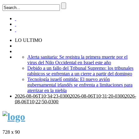
LO ULTIMO
Alerta sanitaria: Se registra la primera muerte por el
virus del Nilo Occidental en Israel este año
Debido a un fallo del Tribunal Supremo: los tribunales
rabínicos se enfrentan a un cierre a partir del domingo
Tecnología israelí omitida: El nuevo avión
gubernamental irlandés se enfrenta a limitaciones para
aterrizar en la niebla
2026-08-06T10:34:23-0300
2026-08-06T10:31:20-0300
2026-
08-06T10:22:50-0300
728 x 90