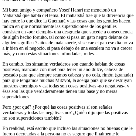
Mi buen amigo y compañero Yosef Harari me mencionó un
Maharshá que habla del tema. El maharshá trae que la diferencia que
hay entre lo que dice la Guemará y las cosas que los gentiles hacen,
radica en que normalmente las supersticiones de los gentiles
consisten en -por ejemplo- una desgracia que sucede a consecuencia
de algún hecho fortuito, tal como si pasa un gato negro delante de
alguien significa 7 años de mala suerte, si se cae el pan ese día no va
a ir bien en el negocio, si pasa debajo de una escalera no va a crecer
más, y como estas situaciones infundadas, miles…
En cambio, los simaním verdaderos son cuando hablan de cosas
positivas, manzana con miel para tener un año dulce, cabeza de
pescado para que siempre seamos cabeza y no cola, rimón (granada)
para que tengamos muchas Mitzvot, la acelga para que se destruyan
nuestros enemigos y así todas son cosas positivas -no negativas-, y
ésas son las que verdaderamente tienen una base y no meras
supersticiones.
Pero ¿por qué? ¿Por qué las cosas positivas sí son señales
verdaderas y todas las negativas no? ¿Quién dijo que las positivas
no son supersticiones también?
En realidad, está escrito que incluso las situaciones no buenas que le
fueron decretadas a la persona no es seguro que finalmente le