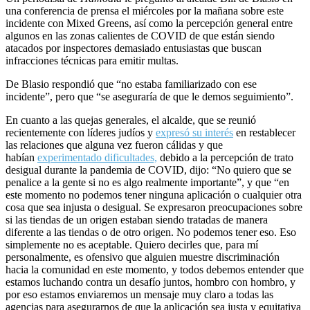
una conferencia de prensa el miércoles por la mañana sobre este
incidente con Mixed Greens, así como la percepción general entre
algunos en las zonas calientes de COVID de que están siendo
atacados por inspectores demasiado entusiastas que buscan
infracciones técnicas para emitir multas.
De Blasio respondió que “no estaba familiarizado con ese
incidente”, pero que “se aseguraría de que le demos seguimiento”.
En cuanto a las quejas generales, el alcalde, que se reunió
recientemente con líderes judíos y
expresó su interés
en restablecer
las relaciones que alguna vez fueron cálidas y que
habían
experimentado dificultades,
debido a la percepción de trato
desigual durante la pandemia de COVID, dijo: “No quiero que se
penalice a la gente si no es algo realmente importante”, y que “en
este momento no podemos tener ninguna aplicación o cualquier otra
cosa que sea injusta o desigual. Se expresaron preocupaciones sobre
si las tiendas de un origen estaban siendo tratadas de manera
diferente a las tiendas o de otro origen. No podemos tener eso. Eso
simplemente no es aceptable. Quiero decirles que, para mí
personalmente, es ofensivo que alguien muestre discriminación
hacia la comunidad en este momento, y todos debemos entender que
estamos luchando contra un desafío juntos, hombro con hombro, y
por eso estamos enviaremos un mensaje muy claro a todas las
agencias para asegurarnos de que la aplicación sea justa y equitativa