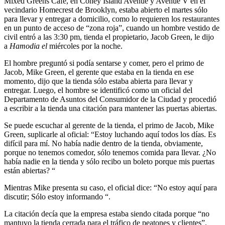
Mixed Greens Café, en Coney Island Avenue y Avenue V en el
vecindario Homecrest de Brooklyn, estaba abierto el martes sólo
para llevar y entregar a domicilio, como lo requieren los restaurantes
en un punto de acceso de “zona roja”, cuando un hombre vestido de
civil entró a las 3:30 pm, tienda el propietario, Jacob Green, le dijo
a
Hamodia el
miércoles por la noche.
El hombre preguntó si podía sentarse y comer, pero el primo de
Jacob, Mike Green, el gerente que estaba en la tienda en ese
momento, dijo que la tienda sólo estaba abierta para llevar y
entregar. Luego, el hombre se identificó como un oficial del
Departamento de Asuntos del Consumidor de la Ciudad y procedió
a escribir a la tienda una citación para mantener las puertas abiertas.
Se puede escuchar al gerente de la tienda, el primo de Jacob, Mike
Green, suplicarle al oficial: “Estoy luchando aquí todos los días. Es
difícil para mí. No había nadie dentro de la tienda, obviamente,
porque no tenemos comedor, sólo tenemos comida para llevar. ¿No
había nadie en la tienda y sólo recibo un boleto porque mis puertas
están abiertas? “
Mientras Mike presenta su caso, el oficial dice: “No estoy aquí para
discutir; Sólo estoy informando “.
La citación decía que la empresa estaba siendo citada porque “no
mantuvo la tienda cerrada para el tráfico de peatones y clientes”.