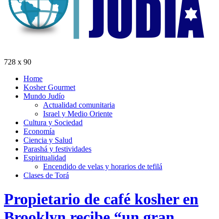
728 x 90
Home
Kosher Gourmet
Mundo Judío
Actualidad comunitaria
Israel y Medio Oriente
Cultura y Sociedad
Economía
Ciencia y Salud
Parashá y festividades
Espiritualidad
Encendido de velas y horarios de tefilá
Clases de Torá
Propietario de café kosher en
Brooklyn recibe “un gran