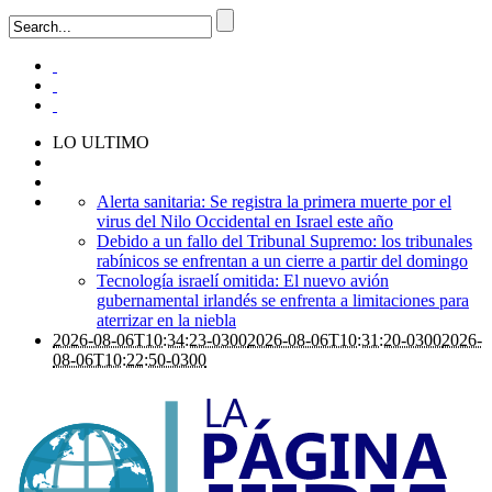
LO ULTIMO
Alerta sanitaria: Se registra la primera muerte por el
virus del Nilo Occidental en Israel este año
Debido a un fallo del Tribunal Supremo: los tribunales
rabínicos se enfrentan a un cierre a partir del domingo
Tecnología israelí omitida: El nuevo avión
gubernamental irlandés se enfrenta a limitaciones para
aterrizar en la niebla
2026-08-06T10:34:23-0300
2026-08-06T10:31:20-0300
2026-
08-06T10:22:50-0300