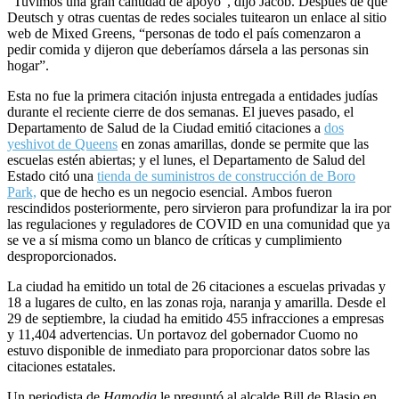
“Tuvimos una gran cantidad de apoyo”, dijo Jacob. Después de que
Deutsch y otras cuentas de redes sociales tuitearon un enlace al sitio
web de Mixed Greens, “personas de todo el país comenzaron a
pedir comida y dijeron que deberíamos dársela a las personas sin
hogar”.
Esta no fue la primera citación injusta entregada a entidades judías
durante el reciente cierre de dos semanas. El jueves pasado, el
Departamento de Salud de la Ciudad emitió citaciones a
dos
yeshivot de Queens
en zonas amarillas, donde se permite que las
escuelas estén abiertas; y el lunes, el Departamento de Salud del
Estado citó una
tienda de suministros de construcción de Boro
Park,
que de hecho es un negocio esencial. Ambos fueron
rescindidos posteriormente, pero sirvieron para profundizar la ira por
las regulaciones y reguladores de COVID en una comunidad que ya
se ve a sí misma como un blanco de críticas y cumplimiento
desproporcionados.
La ciudad ha emitido un total de 26 citaciones a escuelas privadas y
18 a lugares de culto, en las zonas roja, naranja y amarilla. Desde el
29 de septiembre, la ciudad ha emitido 455 infracciones a empresas
y 11,404 advertencias. Un portavoz del gobernador Cuomo no
estuvo disponible de inmediato para proporcionar datos sobre las
citaciones estatales.
Un periodista de
Hamodia
le preguntó al alcalde Bill de Blasio en