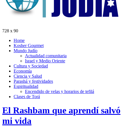
728 x 90
Home
Kosher Gourmet
Mundo Judío
Actualidad comunitaria
Israel y Medio Oriente
Cultura y Sociedad
Economía
Ciencia y Salud
Parashá y festividades
Espiritualidad
Encendido de velas y horarios de tefilá
Clases de Torá
El Rashbam que aprendí salvó
mi vida