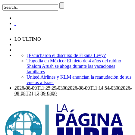
LO ULTIMO
¿Escucharon el discurso de Elkana Levy?
Tragedia en México: El nieto de 4 años del rabino
Shalom Arush se ahoga durante las vacaciones
familiares
United Airlines y KLM anuncian la reanudación de sus
vuelos a Israel
2026-08-09T11:25:29-0300
2026-08-09T11:14:54-0300
2026-
08-08T21:12:39-0300