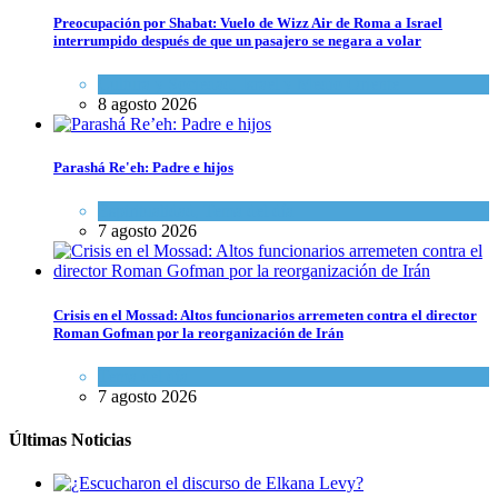
Preocupación por Shabat: Vuelo de Wizz Air de Roma a Israel
interrumpido después de que un pasajero se negara a volar
Cultura y Sociedad
,
Israel y Medio Oriente
8 agosto 2026
Parashá Re'eh: Padre e hijos
Espiritualidad
,
Tema del día
7 agosto 2026
Crisis en el Mossad: Altos funcionarios arremeten contra el director
Roman Gofman por la reorganización de Irán
Tema del día
7 agosto 2026
Últimas Noticias