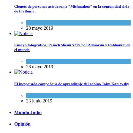
Cientos de personas asistieron a “Mishnathon” en la comunidad siria
de Flatbush
Actualidad comunitaria
28 mayo 2019
Ensayo fotográfico: Pesach Sheini 5779 por Admorim y Rabbonim en
el mundo
Actualidad comunitaria
28 mayo 2019
El inesperado compañero de aprendizaje del rabino Jaim Kanievsky
Espiritualidad
,
Tema del día
23 junio 2019
Mundo Judío
Opinión