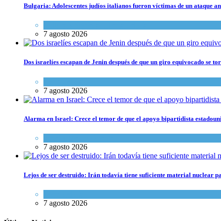
Bulgaria: Adolescentes judíos italianos fueron víctimas de un ataque a
Cultura y Sociedad
,
Tema del día
7 agosto 2026
Dos israelíes escapan de Jenin después de que un giro equivocado se to
Tema del día
7 agosto 2026
Alarma en Israel: Crece el temor de que el apoyo bipartidista estadou
Israel y Medio Oriente
7 agosto 2026
Lejos de ser destruido: Irán todavía tiene suficiente material nuclear 
Tema del día
7 agosto 2026