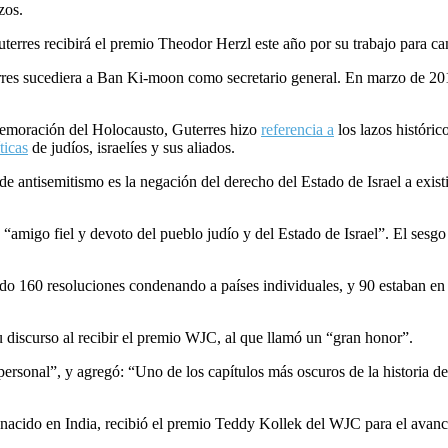
zos.
terres recibirá el premio Theodor Herzl este año por su trabajo para c
rres sucediera a Ban Ki-moon como secretario general. En marzo de 20
memoración del Holocausto, Guterres hizo
referencia a
los lazos históri
íticas
de judíos, israelíes y sus aliados.
antisemitismo es la negación del derecho del Estado de Israel a existir
“amigo fiel y devoto del pueblo judío y del Estado de Israel”. El sesgo 
 160 resoluciones condenando a países individuales, y 90 estaban en
u discurso al recibir el premio WJC, al que llamó un “gran honor”.
personal”, y agregó: “Uno de los capítulos más oscuros de la historia de
nacido en India, recibió el premio Teddy Kollek del WJC para el avance