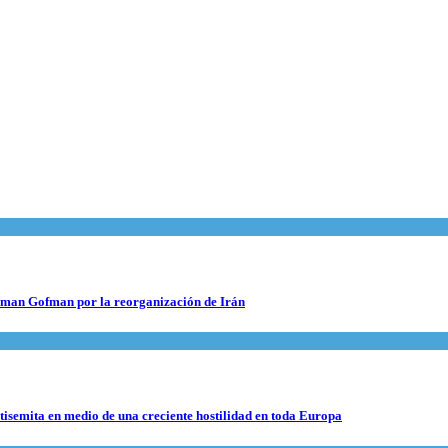
 Roman Gofman por la reorganización de Irán
ntisemita en medio de una creciente hostilidad en toda Europa