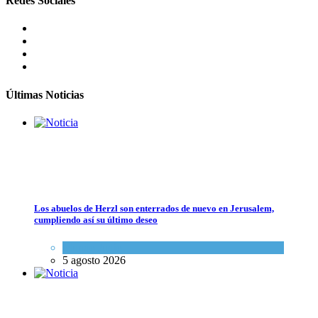
Redes Sociales
Israel y Medio Oriente
,
Tema del día
5 agosto 2026
Las reservas de sangre de Israel son "alarmantemente bajas"; la
MDA insta al público a donar
Ciencia y Salud
,
Tema del día
5 agosto 2026
Últimas Noticias
Los abuelos de Herzl son enterrados de nuevo en Jerusalem,
cumpliendo así su último deseo
Las reservas de sangre de Israel son "alarmantemente bajas"; la MDA i
Mundo Judío
5 agosto 2026
Ciencia y Salud
,
Tema del día
5 agosto 2026