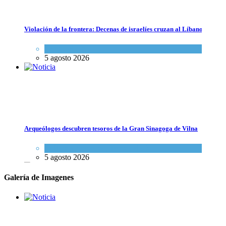
Violación de la frontera: Decenas de israelíes cruzan al Líbano
Tema del día
5 agosto 2026
Netanyahu: Israel se encuentra en medio de acontecimientos militares 
Arqueólogos descubren tesoros de la Gran Sinagoga de Vilna
Israel y Medio Oriente
,
Tema del día
5 agosto 2026
Cultura y Sociedad
,
Tema del día
5 agosto 2026
Galería de Imagenes