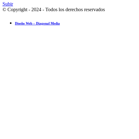
Subir
© Copyright - 2024 - Todos los derechos reservados
Diseño Web – Diagonal Media
Ensayo fotográfico: Pesach Sheini 5779 por Admorim y Rabbonim en 
Actualidad comunitaria
28 mayo 2019
El inesperado compañero de aprendizaje del rabino Jaim Kanievsky