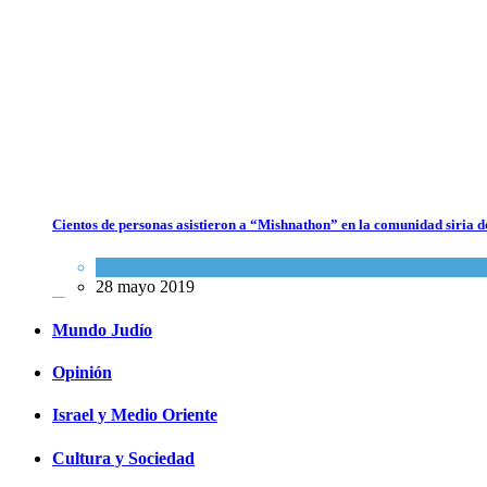
Israel recibe el submarino más avanzado y caro jamás construido
para su armada, reforzando así su capacidad de disuasión submarina
Israel y Medio Oriente
,
Tema del día
5 agosto 2026
Cientos de personas asistieron a “Mishnathon” en la comunidad siria d
Las reservas de sangre de Israel son "alarmantemente bajas"; la
MDA insta al público a donar
Actualidad comunitaria
28 mayo 2019
Ciencia y Salud
,
Tema del día
5 agosto 2026
Mundo Judío
Opinión
Israel y Medio Oriente
Cultura y Sociedad