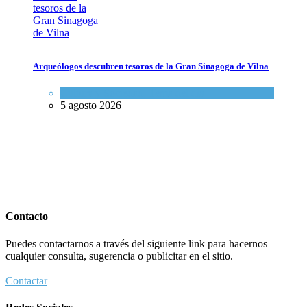
Arqueólogos descubren tesoros de la Gran Sinagoga de Vilna
Arqueólogos descubren tesoros de la Gran Sinagoga de Vilna
Cultura y Sociedad
,
Tema del día
Cultura y Sociedad
,
Tema del día
5 agosto 2026
5 agosto 2026
Israel recibe el submarino más avanzado y caro jamás construido
para su armada, reforzando así su capacidad de disuasión submarina
Contacto
Israel y Medio Oriente
,
Tema del día
Puedes contactarnos a través del siguiente link para hacernos
5 agosto 2026
cualquier consulta, sugerencia o publicitar en el sitio.
Contactar
Israel recibe el submarino más avanzado y caro jamás construido para