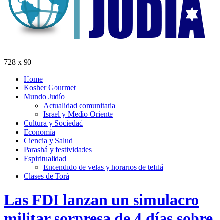
728 x 90
Home
Kosher Gourmet
Mundo Judío
Actualidad comunitaria
Israel y Medio Oriente
Cultura y Sociedad
Economía
Ciencia y Salud
Parashá y festividades
Espiritualidad
Encendido de velas y horarios de tefilá
Clases de Torá
Las FDI lanzan un simulacro
militar sorpresa de 4 días sobre