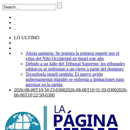
LO ULTIMO
Alerta sanitaria: Se registra la primera muerte por el
virus del Nilo Occidental en Israel este año
Debido a un fallo del Tribunal Supremo: los tribunales
rabínicos se enfrentan a un cierre a partir del domingo
Tecnología israelí omitida: El nuevo avión
gubernamental irlandés se enfrenta a limitaciones para
aterrizar en la niebla
2026-08-06T10:34:23-0300
2026-08-06T10:31:20-0300
2026-
08-06T10:22:50-0300