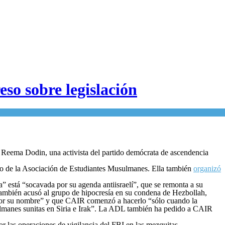
so sobre legislación
 a Reema Dodin, una activista del partido demócrata de ascendencia
ro de la Asociación de Estudiantes Musulmanes. Ella también
organizó
 está “socavada por su agenda antiisraelí”, que se remonta a su
también acusó al grupo de hipocresía en su condena de Hezbollah,
por su nombre” y que CAIR comenzó a hacerlo “sólo cuando la
sulmanes sunitas en Siria e Irak”. La ADL también ha pedido a CAIR
 las operaciones de vigilancia del FBI en las mezquitas