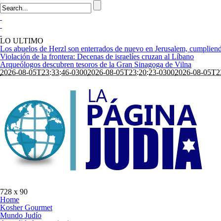
LO ULTIMO
Los abuelos de Herzl son enterrados de nuevo en Jerusalem, cumpliend
Violación de la frontera: Decenas de israelíes cruzan al Líbano
Arqueólogos descubren tesoros de la Gran Sinagoga de Vilna
2026-08-05T23:33:46-0300
2026-08-05T23:20:23-0300
2026-08-05T2
728 x 90
Home
Kosher Gourmet
Mundo Judío