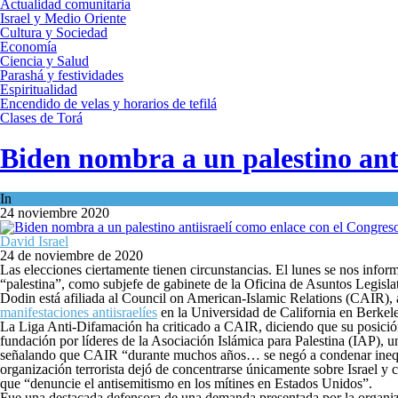
Actualidad comunitaria
Israel y Medio Oriente
Cultura y Sociedad
Economía
Ciencia y Salud
Parashá y festividades
Espiritualidad
Encendido de velas y horarios de tefilá
Clases de Torá
Biden nombra a un palestino anti
In
Cultura y Sociedad
24 noviembre 2020
David Israel
24 de noviembre de 2020
Las elecciones ciertamente tienen circunstancias. El lunes se nos info
“palestina”, como subjefe de gabinete de la Oficina de Asuntos Legisla
Dodin está afiliada al Council on American-Islamic Relations (CAIR),
manifestaciones antiisraelíes
en la Universidad de California en Berkele
La Liga Anti-Difamación ha criticado a CAIR, diciendo que su posició
fundación por líderes de la Asociación Islámica para Palestina (IAP),
señalando que CAIR “durante muchos años… se negó a condenar inequív
organización terrorista dejó de concentrarse únicamente sobre Israel 
que “denuncie el antisemitismo en los mítines en Estados Unidos”.
Fue una destacada defensora de una demanda presentada por la organiz