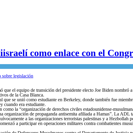
israelí como enlace con el Congre
rmó que el equipo de transición del presidente electo Joe Biden nombró
tivos de la Casa Blanca.
 al que se unió como estudiante en Berkeley, donde también fue miemb
y cuando era estudiante.
n como la “organización de derechos civiles estadounidense-musulmana”
 una organización de propaganda antisemita afiliada a Hamas”. La ADL 
ocamente a las organizaciones terroristas palestinas y a Hezbollah 
y comenzó a participar en operaciones militares contra combatientes mu
ación de Defensores Musulmanes contra el Departamento de Justicia por