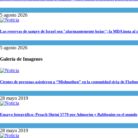
Israel y Medio Oriente
,
Tema del día
5 agosto 2026
Las reservas de sangre de Israel son "alarmantemente bajas"; la MDA insta al 
Ciencia y Salud
,
Tema del día
5 agosto 2026
Galería de Imagenes
Cientos de personas asistieron a “Mishnathon” en la comunidad siria de Flatbu
Actualidad comunitaria
28 mayo 2019
Ensayo fotográfico: Pesach Sheini 5779 por Admorim y Rabbonim en el mundo
Actualidad comunitaria
28 mayo 2019