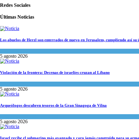
Redes Sociales
Últimas Noticias
Los abuelos de Herzl son enterrados de nuevo en Jerusalem, cumpliendo así su 
Mundo Judío
5 agosto 2026
Violación de la frontera: Decenas de israelíes cruzan al Líbano
Tema del día
5 agosto 2026
Arqueólogos descubren tesoros de la Gran Sinagoga de Vilna
Cultura y Sociedad
,
Tema del día
5 agosto 2026
Israel recibe el submarino más avanzado y caro jamás construido para su arma