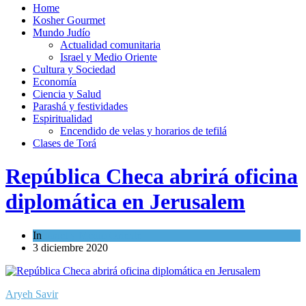
Home
Kosher Gourmet
Mundo Judío
Actualidad comunitaria
Israel y Medio Oriente
Cultura y Sociedad
Economía
Ciencia y Salud
Parashá y festividades
Espiritualidad
Encendido de velas y horarios de tefilá
Clases de Torá
República Checa abrirá oficina
diplomática en Jerusalem
In
Israel y Medio Oriente
3 diciembre 2020
Aryeh Savir