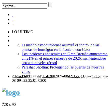
LO ULTIMO
El mando estadounidense asumirá el control de las
plantas de hormigón en la frontera con Gaza
Los incidentes antisemitas en Gran Bretaña aumentaron
un 21% en el primer semestre de 2026, manteniéndose
cerca de niveles récord
Parashat Shoftim: Protegiendo las puertas de nuestras
vidas
2026-08-09T22:44:11-0300
2026-08-09T22:41:07-0300
2026-
08-09T22:35:01-0300
728 x 90