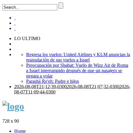
LO ULTIMO
Regresa los vuelos: United Airlines y KLM anuncian la
reanudación de sus vuelos a Israel
Preocupación por Shabat: Vuelo de Wizz Air de Roma
a Israel interrumpido después de que un pasajero se
negara a volar
Parashá Re'eh: Padre e hijos
2026-08-08T21:12:39-0300
2026-08-08T21:07:32-0300
2026-
08-07T11:09:44-0300
728 x 90
Home