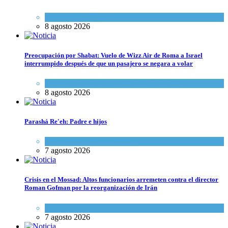
Economía y Negocios
8 agosto 2026
Preocupación por Shabat: Vuelo de Wizz Air de Roma a Israel
interrumpido después de que un pasajero se negara a volar
Cultura y Sociedad
,
Israel y Medio Oriente
8 agosto 2026
Parashá Re'eh: Padre e hijos
Espiritualidad
,
Tema del día
7 agosto 2026
Crisis en el Mossad: Altos funcionarios arremeten contra el director
Roman Gofman por la reorganización de Irán
Tema del día
7 agosto 2026