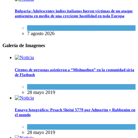
Bulgaria: Adolescentes judíos italianos fueron víctimas de un ataque
antisemita en medio de una creciente hostilidad en toda Europa
Cultura y Sociedad
,
Tema del día
7 agosto 2026
Galería de Imagenes
Cientos de personas asistieron a “Mishnathon” en la comunidad siria
de Flatbush
Actualidad comunitaria
28 mayo 2019
Ensayo fotográfico: Pesach Sheini 5779 por Admorim y Rabbonim en
el mundo
Actualidad comunitaria
28 mayo 2019