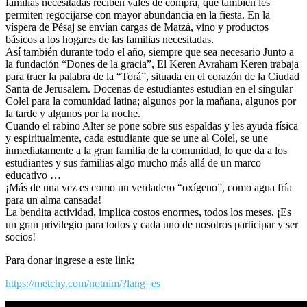
familias necesitadas reciben vales de compra, que también les
permiten regocijarse con mayor abundancia en la fiesta. En la
víspera de Pésaj se envían cargas de Matzá, vino y productos
básicos a los hogares de las familias necesitadas.
Así también durante todo el año, siempre que sea necesario Junto a
la fundación “Dones de la gracia”, El Keren Avraham Keren trabaja
para traer la palabra de la “Torá”, situada en el corazón de la Ciudad
Santa de Jerusalem. Docenas de estudiantes estudian en el singular
Colel para la comunidad latina; algunos por la mañana, algunos por
la tarde y algunos por la noche.
Cuando el rabino Alter se pone sobre sus espaldas y les ayuda física
y espiritualmente, cada estudiante que se une al Colel, se une
inmediatamente a la gran familia de la comunidad, lo que da a los
estudiantes y sus familias algo mucho más allá de un marco
educativo …
¡Más de una vez es como un verdadero “oxígeno”, como agua fría
para un alma cansada!
La bendita actividad, implica costos enormes, todos los meses. ¡Es
un gran privilegio para todos y cada uno de nosotros participar y ser
socios!
Para donar ingrese a este link:
https://metchy.com/notnim/?lang=es