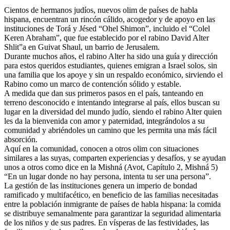
Cientos de hermanos judíos, nuevos olim de países de habla
hispana, encuentran un rincón cálido, acogedor y de apoyo en las
instituciones de Torá y Jésed “Ohel Shimon”, incluido el “Colel
Keren Abraham”, que fue establecido por el rabino David Alter
Shlit”a en Guivat Shaul, un barrio de Jerusalem.
Durante muchos años, el rabino Alter ha sido una guía y dirección
para estos queridos estudiantes, quienes emigran a Israel solos, sin
una familia que los apoye y sin un respaldo económico, sirviendo el
Rabino como un marco de contención sólido y estable.
A medida que dan sus primeros pasos en el país, tanteando en
terreno desconocido e intentando integrarse al país, ellos buscan su
lugar en la diversidad del mundo judío, siendo el rabino Alter quien
les da la bienvenida con amor y paternidad, integrándolos a su
comunidad y abriéndoles un camino que les permita una más fácil
absorción.
Aquí en la comunidad, conocen a otros olim con situaciones
similares a las suyas, comparten experiencias y desafíos, y se ayudan
unos a otros como dice en la Mishná (Avot, Capítulo 2, Mishná 5)
“En un lugar donde no hay persona, intenta tu ser una persona”.
La gestión de las instituciones genera un imperio de bondad
ramificado y multifacético, en beneficio de las familias necesitadas
entre la población inmigrante de países de habla hispana: la comida
se distribuye semanalmente para garantizar la seguridad alimentaria
de los niños y de sus padres. En vísperas de las festividades, las