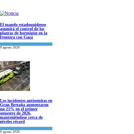
El mando estadounidense
asumirá el control de las
plantas de hormigón en la
frontera con Gaza
Israel y Medio Oriente
9 agosto 2026
Los incidentes antisemitas en
Gran Bretaña aumentaron
un 21% en el primer
semestre de 2026,
manteniéndose cerca de
niveles récord
Cultura y Sociedad
,
Tema del día
9 agosto 2026