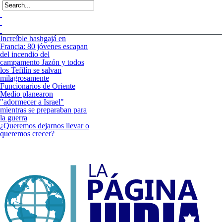
Increíble hashgajá en
Francia: 80 jóvenes escapan
del incendio del
campamento Jazón y todos
los Tefilín se salvan
milagrosamente
Funcionarios de Oriente
Medio planearon
"adormecer a Israel"
mientras se preparaban para
la guerra
¿Queremos dejarnos llevar o
queremos crecer?