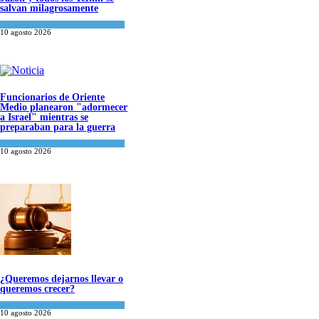
salvan milagrosamente
Tema del día
10 agosto 2026
Funcionarios de Oriente
Medio planearon "adormecer
a Israel" mientras se
preparaban para la guerra
Israel y Medio Oriente
,
Tema del día
10 agosto 2026
¿Queremos dejarnos llevar o
queremos crecer?
Opinión
,
Tema del día
10 agosto 2026