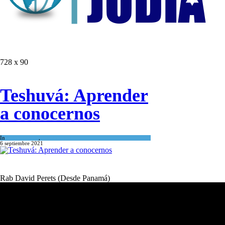
728 x 90
Teshuvá: Aprender
a conocernos
In
Espiritualidad
,
Tema del día
6 septiembre 2021
Rab David Perets (Desde Panamá)