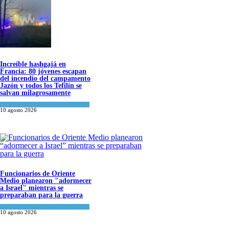
Increíble hashgajá en
Francia: 80 jóvenes escapan
del incendio del campamento
Jazón y todos los Tefilín se
salvan milagrosamente
Tema del día
10 agosto 2026
Funcionarios de Oriente
Medio planearon "adormecer
a Israel" mientras se
preparaban para la guerra
Israel y Medio Oriente
,
Tema del día
10 agosto 2026