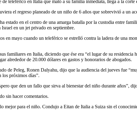
e teleférico en Italia que mató a su familia inmediata, llega a la corte e
uviera el regreso planeado de un niño de 6 años que sobrevivió a un accid
 estado en el centro de una amarga batalla por la custodia entre familia
a Israel en un jet privado en septiembre.
 en mayo cuando un teleférico se estrelló contra la ladera de una monta
 sus familiares en Italia, diciendo que ése era “el lugar de su residenci
 pagar alrededor de 20.000 dólares en gastos y honorarios de abogados.
bogado de Peleg, Ronen Dalyahu, dijo que la audiencia del jueves fue “mu
en los próximos días”.
ero que den un fallo que sirva al bienestar del niño durante años”, dij
ado sin hacer comentarios.
lo mejor para el niño. Condujo a Eitan de Italia a Suiza sin el conocimi