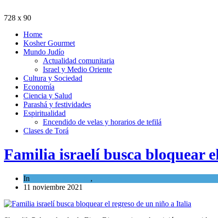
728 x 90
Home
Kosher Gourmet
Mundo Judío
Actualidad comunitaria
Israel y Medio Oriente
Cultura y Sociedad
Economía
Ciencia y Salud
Parashá y festividades
Espiritualidad
Encendido de velas y horarios de tefilá
Clases de Torá
Familia israelí busca bloquear el
In
Cultura y Sociedad
,
Tema del día
11 noviembre 2021