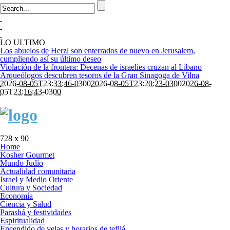
LO ULTIMO
Los abuelos de Herzl son enterrados de nuevo en Jerusalem,
cumpliendo así su último deseo
Violación de la frontera: Decenas de israelíes cruzan al Líbano
Arqueólogos descubren tesoros de la Gran Sinagoga de Vilna
2026-08-05T23:33:46-0300
2026-08-05T23:20:23-0300
2026-08-
05T23:16:43-0300
728 x 90
Home
Kosher Gourmet
Mundo Judío
Actualidad comunitaria
Israel y Medio Oriente
Cultura y Sociedad
Economía
Ciencia y Salud
Parashá y festividades
Espiritualidad
Encendido de velas y horarios de tefilá