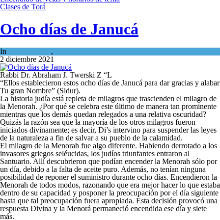
Clases de Torá
Ocho días de Janucá
In
Espiritualidad
,
Tema del día
2 diciembre 2021
Rabbi Dr. Abraham J. Twerski Z “L
“Ellos establecieron estos ocho días de Janucá para dar gracias y alabar
Tu gran Nombre” (Sidur).
La historia judía está repleta de milagros que trascienden el milagro de
la Menorah. ¿Por qué se celebra este último de manera tan prominente
mientras que los demás quedan relegados a una relativa oscuridad?
Quizás la razón sea que la mayoría de los otros milagros fueron
iniciados divinamente; es decir, Di’s intervino para suspender las leyes
de la naturaleza a fin de salvar a su pueblo de la calamidad.
El milagro de la Menorah fue algo diferente. Habiendo derrotado a los
invasores griegos seléucidas, los judíos triunfantes entraron al
Santuario. Allí descubrieron que podían encender la Menorah sólo por
un día, debido a la falta de aceite puro. Además, no tenían ninguna
posibilidad de reponer el suministro durante ocho días. Encendieron la
Menorah de todos modos, razonando que era mejor hacer lo que estaba
dentro de su capacidad y posponer la preocupación por el día siguiente
hasta que tal preocupación fuera apropiada. Esta decisión provocó una
respuesta Divina y la Menorá permaneció encendida ese día y siete
más.