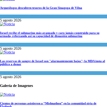
Arqueólogos descubren tesoros de la Gran Sinagoga de Vilna
Cultura y Sociedad
,
Tema del día
5 agosto 2026
Israel recibe el submarino más avanzado y caro jamás construido para su
armada, reforzando así su capacidad de disuasión submarina
Israel y Medio Oriente
,
Tema del día
5 agosto 2026
Las reservas de sangre de Israel son "alarmantemente bajas"; la MDA insta al
público a donar
Ciencia y Salud
,
Tema del día
5 agosto 2026
Galería de Imagenes
Cientos de personas asistieron a “Mishnathon” en la comunidad siria de
Flatbush