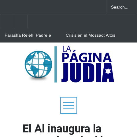
Parashá Re'eh: Padre e
Crisis en el Mossad: Altos
hijos
funcionarios arremeten
contra el director Roman
Gofman por la
Bulgaria: Adolescentes
reorganización de Irán
judíos italianos fueron
víctimas de un ataque
antisemita en medio de una
creciente hostilidad en toda
Europa
El Al inaugura la