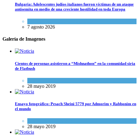
Bulgaria: Adolescentes judíos italianos fueron víctimas de un ataque
antisemita en medio de una creciente hostilidad en toda Europa
Cultura y Sociedad
,
Tema del día
7 agosto 2026
Galería de Imagenes
Cientos de personas asistieron a “Mishnathon” en la comunidad siria
de Flatbush
Actualidad comunitaria
28 mayo 2019
Ensayo fotográfico: Pesach Sheini 5779 por Admorim y Rabbonim en
el mundo
Actualidad comunitaria
28 mayo 2019