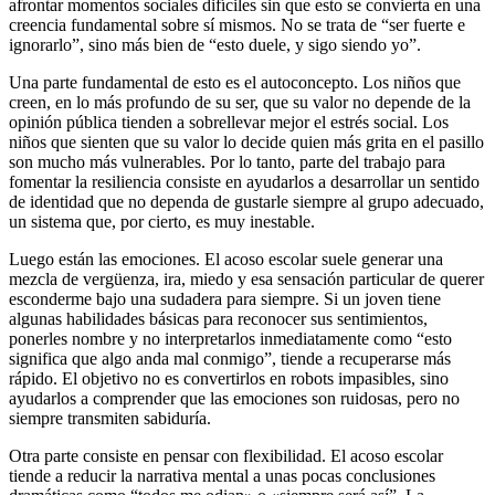
afrontar momentos sociales difíciles sin que esto se convierta en una
creencia fundamental sobre sí mismos. No se trata de “ser fuerte e
ignorarlo”, sino más bien de “esto duele, y sigo siendo yo”.
Una parte fundamental de esto es el autoconcepto. Los niños que
creen, en lo más profundo de su ser, que su valor no depende de la
opinión pública tienden a sobrellevar mejor el estrés social. Los
niños que sienten que su valor lo decide quien más grita en el pasillo
son mucho más vulnerables. Por lo tanto, parte del trabajo para
fomentar la resiliencia consiste en ayudarlos a desarrollar un sentido
de identidad que no dependa de gustarle siempre al grupo adecuado,
un sistema que, por cierto, es muy inestable.
Luego están las emociones. El acoso escolar suele generar una
mezcla de vergüenza, ira, miedo y esa sensación particular de querer
esconderme bajo una sudadera para siempre. Si un joven tiene
algunas habilidades básicas para reconocer sus sentimientos,
ponerles nombre y no interpretarlos inmediatamente como “esto
significa que algo anda mal conmigo”, tiende a recuperarse más
rápido. El objetivo no es convertirlos en robots impasibles, sino
ayudarlos a comprender que las emociones son ruidosas, pero no
siempre transmiten sabiduría.
Otra parte consiste en pensar con flexibilidad. El acoso escolar
tiende a reducir la narrativa mental a unas pocas conclusiones