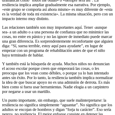
dramáticas como “todos me odian» o «siempre será así”. La
resiliencia implica ampliar gradualmente esa narrativa. Por ejemplo,
«este grupo se comporta así ahora mismo» es muy diferente de «esta
es la verdad de toda mi existencia». La misma situación, pero con un
impacto interno muy distinto.
Las relaciones también son muy importantes aquí. Tener -aunque
sea- a un adulto o a una persona de confianza que no minimice las
cosas, no entre en pánico y no las ignore de inmediato puede marcar
una gran diferencia. Es sorprendentemente reconfortante que alguien
diga: “Sí, suena terrible, estoy aquí para ayudarte”, en lugar de
empezar con un programa de rehabilitación antes de que el niño
haya terminado de hablar.
Y también está la búsqueda de ayuda. Muchos niños no denuncian
el acoso escolar porque creen que empeorará las cosas, o les
preocupa que los vean como débiles, o porque ya lo han intentado
antes sin éxito. Por lo tanto, la resiliencia también implica normalizar
la idea de que buscar apoyo no es una admisión de derrota. Es más
bien como si fuera usar herramientas. Nadie elogia a un carpintero
por negarse a usar un martillo.
Un punto importante, sin embargo, que suele malinterpretarse: la
resiliencia no significa simplemente “aguantar”. No significa que los
adultos se encojan de hombros y digan “forja tu carácter”. Eso sería
pereza, no resiliencia. El mejor enfoque consiste en detener las