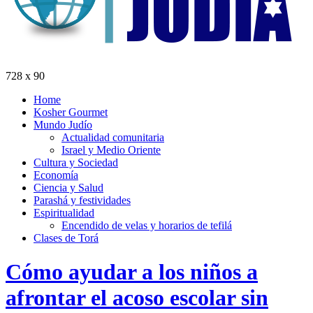
728 x 90
Home
Kosher Gourmet
Mundo Judío
Actualidad comunitaria
Israel y Medio Oriente
Cultura y Sociedad
Economía
Ciencia y Salud
Parashá y festividades
Espiritualidad
Encendido de velas y horarios de tefilá
Clases de Torá
Cómo ayudar a los niños a
afrontar el acoso escolar sin