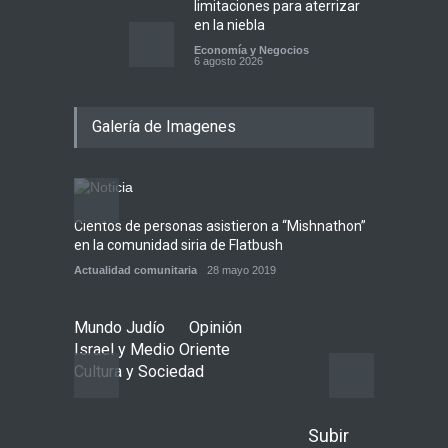
limitaciones para aterrizar
en la niebla
Economía y Negocios
6 agosto 2026
5 datos para Shabat
Galería de Imagenes
Opinión
,
Tema del día
6 agosto 2026
Cientos de personas asistieron a “Mishnathon”
Ensayo
Los abuelos de Herzl son
en la comunidad siria de Flatbush
Admori
enterrados de nuevo en
Actualidad comunitaria
28 mayo 2019
Actuali
Jerusalem, cumpliendo así
su último deseo
Mundo Judío
5 agosto 2026
Mundo Judío
Opinión
Israel y Medio Oriente
Cultura y Sociedad
Subir