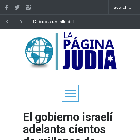
Debido a un fallo del
Tecnología israelí omit
Tribunal Supremo: los
El nuevo avión
tribunales rabínicos se
gubernamental irlandé
enfrentan a un cierre a
enfrenta a limitacione
partir del domingo
aterrizar en la niebla
El gobierno israelí
adelanta cientos