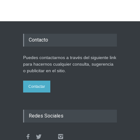
6 agosto 2026
Los abuelos de Herzl son
enterrados de nuevo en
Contacto
Jerusalem, cumpliendo así
su último deseo
Mundo Judío
5 agosto 2026
Puedes contactarnos a través del siguiente link
para hacernos cualquier consulta, sugerencia
o publicitar en el sitio.
Contactar
Redes Sociales