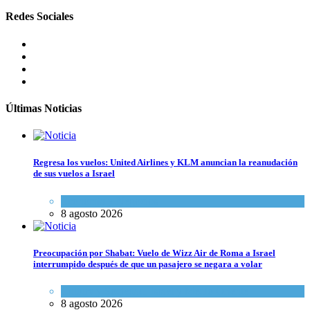
Redes Sociales
Últimas Noticias
Regresa los vuelos: United Airlines y KLM anuncian la reanudación
de sus vuelos a Israel
Economía y Negocios
8 agosto 2026
Preocupación por Shabat: Vuelo de Wizz Air de Roma a Israel
interrumpido después de que un pasajero se negara a volar
Cultura y Sociedad
,
Israel y Medio Oriente
8 agosto 2026