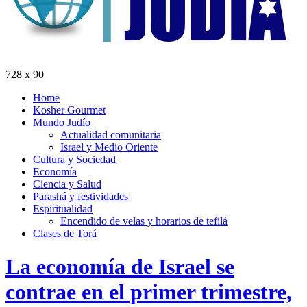
728 x 90
Home
Kosher Gourmet
Mundo Judío
Actualidad comunitaria
Israel y Medio Oriente
Cultura y Sociedad
Economía
Ciencia y Salud
Parashá y festividades
Espiritualidad
Encendido de velas y horarios de tefilá
Clases de Torá
La economía de Israel se
contrae en el primer trimestre,