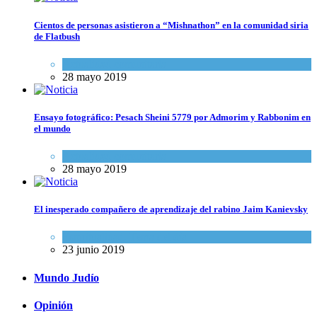
Cientos de personas asistieron a “Mishnathon” en la comunidad siria
de Flatbush
Actualidad comunitaria
28 mayo 2019
Ensayo fotográfico: Pesach Sheini 5779 por Admorim y Rabbonim en
el mundo
Actualidad comunitaria
28 mayo 2019
El inesperado compañero de aprendizaje del rabino Jaim Kanievsky
Espiritualidad
,
Tema del día
23 junio 2019
Mundo Judío
Opinión