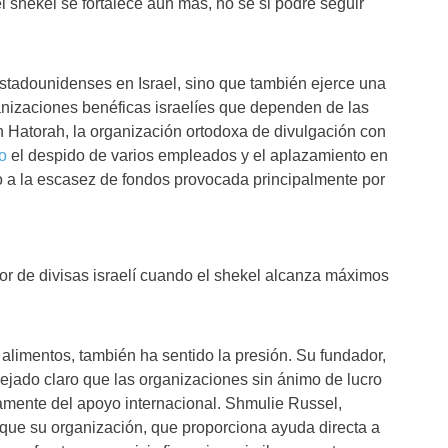
l shékel se fortalece aún más, no sé si podré seguir
estadounidenses en Israel, sino que también ejerce una
nizaciones benéficas israelíes que dependen de las
h Hatorah, la organización ortodoxa de divulgación con
o
el despido de varios empleados y el aplazamiento en
o a la escasez de fondos provocada principalmente por
r de divisas israelí cuando el shekel alcanza máximos
e alimentos, también ha sentido la presión. Su fundador,
jado claro que las organizaciones sin ánimo de lucro
amente del apoyo internacional. Shmulie Russel,
que su organización, que proporciona ayuda directa a