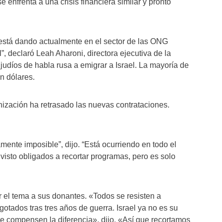
 enfrenta a una crisis financiera similar y pronto
 está dando actualmente en el sector de las ONG
l”, declaró Leah Aharoni, directora ejecutiva de la
judíos de habla rusa a emigrar a Israel. La mayoría de
n dólares.
ización ha retrasado las nuevas contrataciones.
mente imposible”, dijo. “Está ocurriendo en todo el
isto obligados a recortar programas, pero es solo
 el tema a sus donantes. «Todos se resisten a
otados tras tres años de guerra. Israel ya no es su
ue compensen la diferencia», dijo. «Así que recortamos