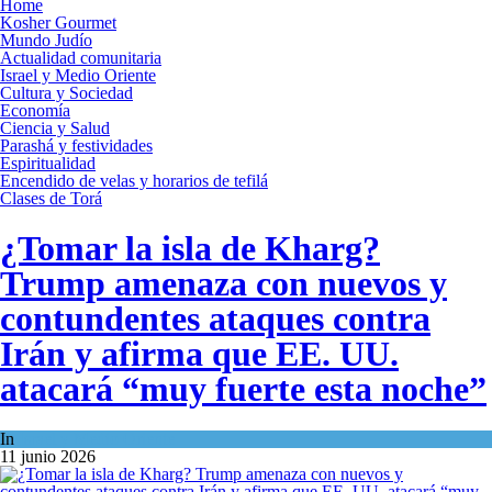
Home
Kosher Gourmet
Mundo Judío
Actualidad comunitaria
Israel y Medio Oriente
Cultura y Sociedad
Economía
Ciencia y Salud
Parashá y festividades
Espiritualidad
Encendido de velas y horarios de tefilá
Clases de Torá
¿Tomar la isla de Kharg?
Trump amenaza con nuevos y
contundentes ataques contra
Irán y afirma que EE. UU.
atacará “muy fuerte esta noche”
In
Israel y Medio Oriente
11 junio 2026