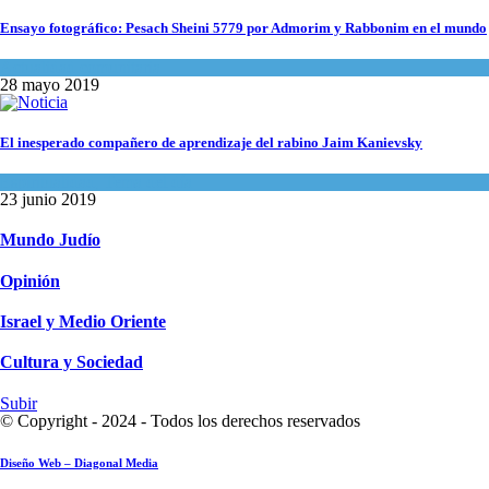
Ensayo fotográfico: Pesach Sheini 5779 por Admorim y Rabbonim en el mundo
Actualidad comunitaria
28 mayo 2019
El inesperado compañero de aprendizaje del rabino Jaim Kanievsky
Espiritualidad
,
Tema del día
23 junio 2019
Mundo Judío
Opinión
Israel y Medio Oriente
Cultura y Sociedad
Subir
© Copyright - 2024 - Todos los derechos reservados
Diseño Web – Diagonal Media