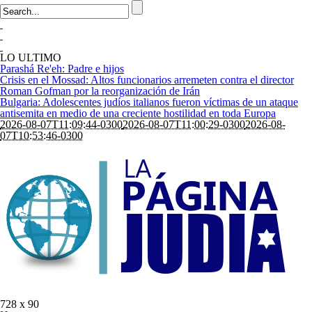
LO ULTIMO
Parashá Re'eh: Padre e hijos
Crisis en el Mossad: Altos funcionarios arremeten contra el director
Roman Gofman por la reorganización de Irán
Bulgaria: Adolescentes judíos italianos fueron víctimas de un ataque
antisemita en medio de una creciente hostilidad en toda Europa
2026-08-07T11:09:44-0300
2026-08-07T11:00:29-0300
2026-08-
07T10:53:46-0300
728 x 90