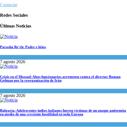
Contactar
Redes Sociales
Últimas Noticias
Parashá Re'eh: Padre e hijos
Espiritualidad
,
Tema del día
7 agosto 2026
Crisis en el Mossad: Altos funcionarios arremeten contra el director Roman
Gofman por la reorganización de Irán
Tema del día
7 agosto 2026
Bulgaria: Adolescentes judíos italianos fueron víctimas de un ataque antisemita
en medio de una creciente hostilidad en toda Europa
Cultura y Sociedad
,
Tema del día