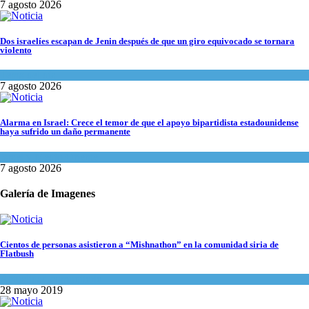
7 agosto 2026
Dos israelíes escapan de Jenin después de que un giro equivocado se tornara
violento
Tema del día
7 agosto 2026
Alarma en Israel: Crece el temor de que el apoyo bipartidista estadounidense
haya sufrido un daño permanente
Israel y Medio Oriente
7 agosto 2026
Galería de Imagenes
Cientos de personas asistieron a “Mishnathon” en la comunidad siria de
Flatbush
Actualidad comunitaria
28 mayo 2019