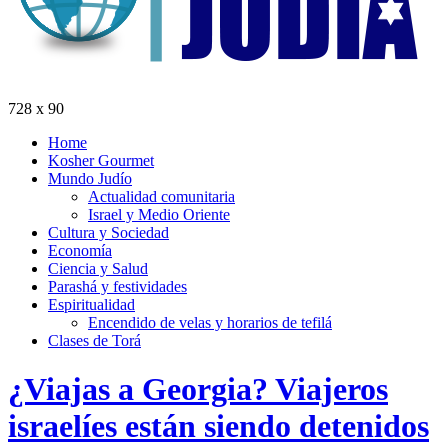
728 x 90
Home
Kosher Gourmet
Mundo Judío
Actualidad comunitaria
Israel y Medio Oriente
Cultura y Sociedad
Economía
Ciencia y Salud
Parashá y festividades
Espiritualidad
Encendido de velas y horarios de tefilá
Clases de Torá
¿Viajas a Georgia? Viajeros
israelíes están siendo detenidos