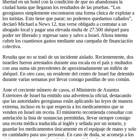
libertad en un hotel con la condición de que no abandonara la
ciudad hasta que llegaran los resultados de las pruebas. “Los
georgianos simplemente encontraron una forma cínica de explotar a
los turistas. Esto tiene que parar; no podemos quedarnos callados”,
declaró Michael a News 12, tras verse obligado a contratar a un
abogado local y pagar una elevada multa de 27.500 shéquel para
poder ser liberado y regresar sano y salvo a Israel. Ahora intenta
cubrir los cuantiosos gastos mediante una campaña de financiación
colectiva.
Resulta que no se trató de un incidente aislado. Recientemente, dos
israelíes fueron arrestados durante una escala en el país y multados
con una suma sin precedentes de aproximadamente un millón de
shéquel. En otro caso, un residente del centro de Israel fue detenido
durante varias semanas por llevar consigo pastillas de uso común.
Ante el creciente número de casos, el Ministerio de Asuntos
Exteriores de Israel ha emitido una advertencia oficial, destacando
que las autoridades georgianas están aplicando las leyes de manera
extrema, incluso en lo que respecta a los medicamentos que se
venden en Israel sin receta. El ministerio recomienda consultar con
antelación la lista de sustancias permitidas, llevar siempre consigo
una receta médica traducida al inglés y sellada por un notario, y
guardar los medicamentos únicamente en el equipaje de mano y solo
en cantidades para uso personal. En caso de duda, se aconseja a los