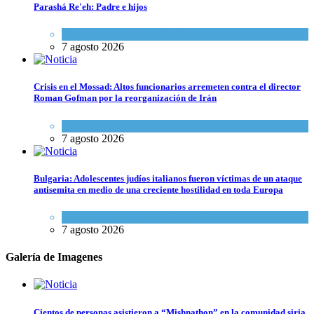
Parashá Re'eh: Padre e hijos
Espiritualidad
,
Tema del día
7 agosto 2026
Crisis en el Mossad: Altos funcionarios arremeten contra el director
Roman Gofman por la reorganización de Irán
Tema del día
7 agosto 2026
Bulgaria: Adolescentes judíos italianos fueron víctimas de un ataque
antisemita en medio de una creciente hostilidad en toda Europa
Cultura y Sociedad
,
Tema del día
7 agosto 2026
Galería de Imagenes
Cientos de personas asistieron a “Mishnathon” en la comunidad siria