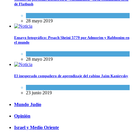
de Flatbush
Actualidad comunitaria
28 mayo 2019
Ensayo fotográfico: Pesach Sheini 5779 por Admorim y Rabbonim en
el mundo
Actualidad comunitaria
28 mayo 2019
El inesperado compañero de aprendizaje del rabino Jaim Kanievsky
Espiritualidad
,
Tema del día
23 junio 2019
Mundo Judío
Opinión
Israel y Medio Oriente