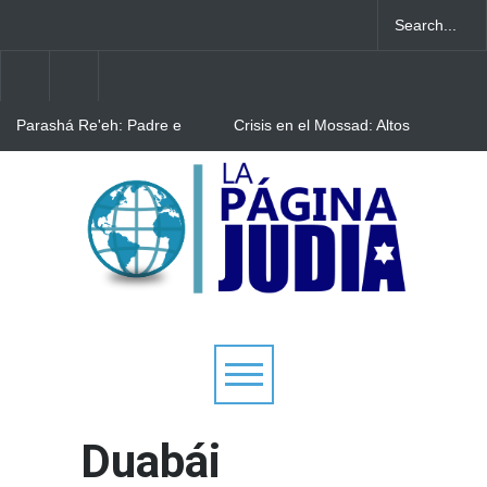
Parashá Re'eh: Padre e
Crisis en el Mossad: Altos
hijos
funcionarios arremeten
contra el director Roman
Gofman por la
Bulgaria: Adolescentes
reorganización de Irán
judíos italianos fueron
víctimas de un ataque
antisemita en medio de una
creciente hostilidad en toda
Europa
Duabái