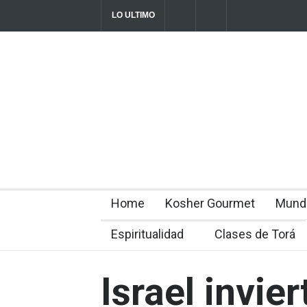
LO ULTIMO
Parashá Re'eh: Padre e hijos
Crisis en el
director Rom
2026-08-07T11:09:44-0300
Home
Kosher Gourmet
Mund
Espiritualidad
Clases de Torá
Israel invie