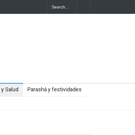
entes judíos italianos fueron víctimas de un
a en medio de una creciente hostilidad en
 y Salud
Parashá y festividades