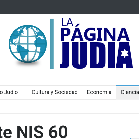
 Mossad: Altos funcionarios arremeten contra el
Bulgaria: Adolesc
an Gofman por la reorganización de Irán
ataque antisemit
toda Europa
o Judío
Cultura y Sociedad
Economía
Ciencia
rte NIS 60