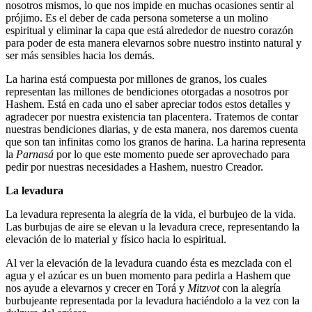
nosotros mismos, lo que nos impide en muchas ocasiones sentir al
prójimo. Es el deber de cada persona someterse a un molino
espiritual y eliminar la capa que está alrededor de nuestro corazón
para poder de esta manera elevarnos sobre nuestro instinto natural y
ser más sensibles hacia los demás.
La harina está compuesta por millones de granos, los cuales
representan las millones de bendiciones otorgadas a nosotros por
Hashem. Está en cada uno el saber apreciar todos estos detalles y
agradecer por nuestra existencia tan placentera. Tratemos de contar
nuestras bendiciones diarias, y de esta manera, nos daremos cuenta
que son tan infinitas como los granos de harina. La harina representa
la
Parnasá
por lo que este momento puede ser aprovechado para
pedir por nuestras necesidades a Hashem, nuestro Creador.
La levadura
La levadura representa la alegría de la vida, el burbujeo de la vida.
Las burbujas de aire se elevan u la levadura crece, representando la
elevación de lo material y físico hacia lo espiritual.
Al ver la elevación de la levadura cuando ésta es mezclada con el
agua y el azúcar es un buen momento para pedirla a Hashem que
nos ayude a elevarnos y crecer en Torá y
Mitzvot
con la alegría
burbujeante representada por la levadura haciéndolo a la vez con la