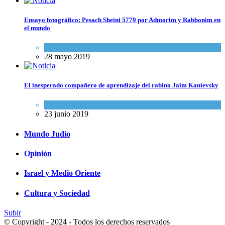
Ensayo fotográfico: Pesach Sheini 5779 por Admorim y Rabbonim en
el mundo
Actualidad comunitaria
28 mayo 2019
El inesperado compañero de aprendizaje del rabino Jaim Kanievsky
Espiritualidad
,
Tema del día
23 junio 2019
Mundo Judío
Opinión
Israel y Medio Oriente
Cultura y Sociedad
Subir
© Copyright - 2024 - Todos los derechos reservados