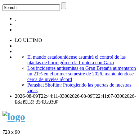
LO ULTIMO
El mando estadounidense asumirá el control de las
plantas de hormigón en la frontera con Gaza
Los incidentes antisemitas en Gran Bretaña aumentaron
un 21% en el primer semestre de 2026, manteniéndose
cerca de niveles récord
Parashat Shoftim: Protegiendo las puertas de nuestras
vidas
2026-08-09T22:44:11-0300
2026-08-09T22:41:07-0300
2026-
08-09T22:35:01-0300
728 x 90