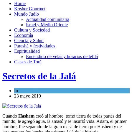
Home
Kosher Gourmet
Mundo Judío
Actualidad comunitaria
Israel y Medio Oriente
Cultura y Sociedad
Economía
Ciencia y Salud
Parashá y festividades
Espiritualidad
Encendido de velas y horarios de tefilá
Clases de Torá
Secretos de la Jalá
In
Kosher Gourmet
23 mayo 2019
Cuando
Hashem
creó al hombre, tomó tierra de todas partes del
mundo, le agregó agua, la amasó y le insufló vida. Adam, el primer
hombre, fue separado de la gran masa de tierra por Hashem y de
esta manera fue hecha ola primera Jalá de la historia.